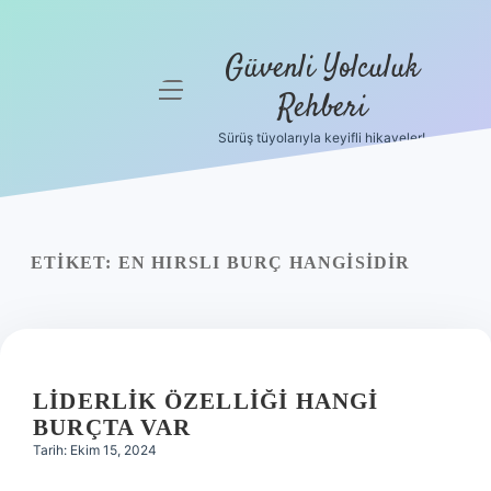
Güvenli Yolculuk
menüyü
Rehberi
aç
Sürüş tüyolarıyla keyifli hikayeler!
Anasayfa
Gizlilik
Politikası
ETIKET:
EN HIRSLI BURÇ HANGISIDIR
Yasal Uyarı
Hakkımızda
LIDERLIK ÖZELLIĞI HANGI
BURÇTA VAR
Tarih: Ekim 15, 2024