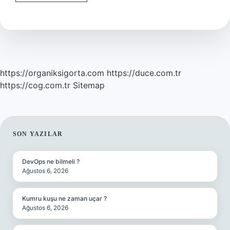
Özelliği
Hangi
Burçta
Var
https://organiksigorta.com
https://duce.com.tr
https://cog.com.tr
Sitemap
SIDEBAR
SON YAZILAR
DevOps ne bilmeli ?
Ağustos 6, 2026
Kumru kuşu ne zaman uçar ?
Ağustos 6, 2026