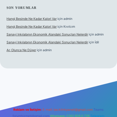
SON YORUMLAR
Hangi Besinde Ne Kadar Kalori Var
için
admin
Hangi Besinde Ne Kadar Kalori Var
için
Kıvılcım
Sanayi Inkılabının Ekonomik Alandaki Sonuçları Nelerdir
için
admin
Sanayi Inkılabının Ekonomik Alandaki Sonuçları Nelerdir
için
İdil
Aç Olunca Ne Düşer
için
admin
rabet resmi sitesi
tulipbetgiris.org
Reklam ve İletişim:
E-mail:
backlinkpaneli@gmail.com
Teams:
forumhizmeti@gmail.com
Whatsapp: 0262 606 0 726
Telegram: