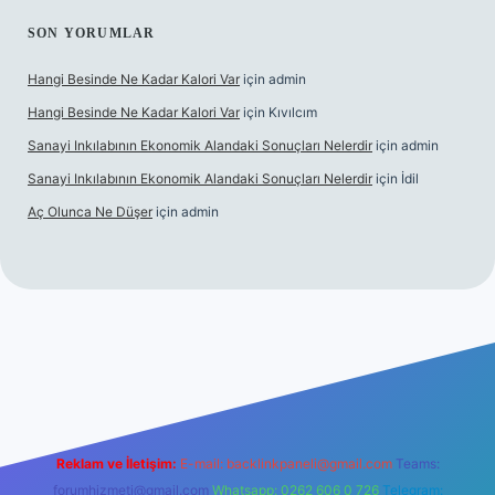
SON YORUMLAR
Hangi Besinde Ne Kadar Kalori Var
için
admin
Hangi Besinde Ne Kadar Kalori Var
için
Kıvılcım
Sanayi Inkılabının Ekonomik Alandaki Sonuçları Nelerdir
için
admin
Sanayi Inkılabının Ekonomik Alandaki Sonuçları Nelerdir
için
İdil
Aç Olunca Ne Düşer
için
admin
operabet resmi sitesi
tulipbetgiris.org
Reklam ve İletişim:
E-mail:
backlinkpaneli@gmail.com
Teams:
forumhizmeti@gmail.com
Whatsapp: 0262 606 0 726
Telegram: