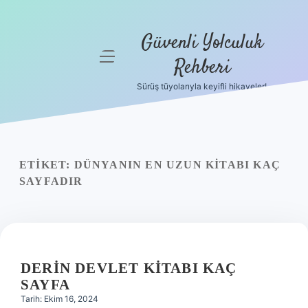
Güvenli Yolculuk
menüyü
Rehberi
aç
Sürüş tüyolarıyla keyifli hikayeler!
Anasayfa
Gizlilik
Politikası
ETIKET:
DÜNYANIN EN UZUN KITABI KAÇ
Yasal Uyarı
SAYFADIR
Hakkımızda
DERIN DEVLET KITABI KAÇ
SAYFA
Tarih: Ekim 16, 2024