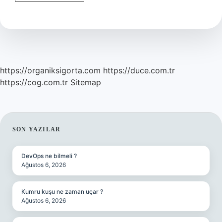
Devlet
Kitabı
Kaç
Sayfa
https://organiksigorta.com
https://duce.com.tr
https://cog.com.tr
Sitemap
SIDEBAR
SON YAZILAR
DevOps ne bilmeli ?
Ağustos 6, 2026
Kumru kuşu ne zaman uçar ?
Ağustos 6, 2026