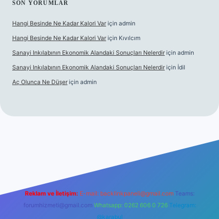
SON YORUMLAR
Hangi Besinde Ne Kadar Kalori Var
için
admin
Hangi Besinde Ne Kadar Kalori Var
için
Kıvılcım
Sanayi Inkılabının Ekonomik Alandaki Sonuçları Nelerdir
için
admin
Sanayi Inkılabının Ekonomik Alandaki Sonuçları Nelerdir
için
İdil
Aç Olunca Ne Düşer
için
admin
rabet resmi sitesi
tulipbetgiris.org
Reklam ve İletişim:
E-mail:
backlinkpaneli@gmail.com
Teams:
forumhizmeti@gmail.com
Whatsapp: 0262 606 0 726
Telegram:
@karabul