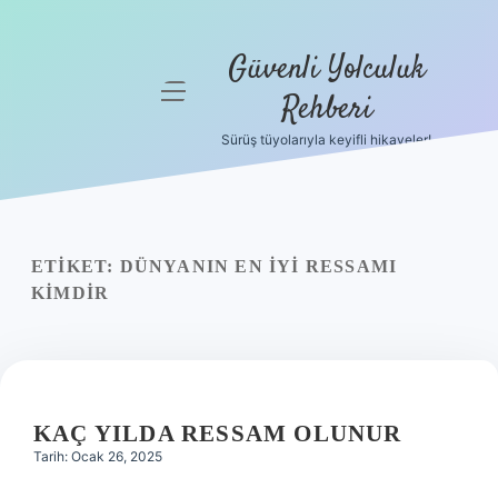
Güvenli Yolculuk
menüyü
Rehberi
aç
Sürüş tüyolarıyla keyifli hikayeler!
Anasayfa
Gizlilik
Politikası
ETIKET:
DÜNYANIN EN IYI RESSAMI
Yasal Uyarı
KIMDIR
Hakkımızda
KAÇ YILDA RESSAM OLUNUR
Tarih: Ocak 26, 2025