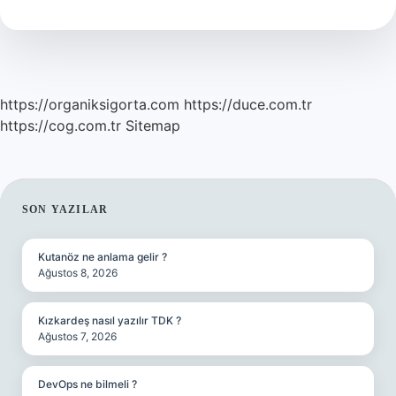
Olunur
https://organiksigorta.com
https://duce.com.tr
https://cog.com.tr
Sitemap
SIDEBAR
SON YAZILAR
Kutanöz ne anlama gelir ?
Ağustos 8, 2026
Kızkardeş nasıl yazılır TDK ?
Ağustos 7, 2026
DevOps ne bilmeli ?