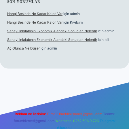
SON YORUMLAR
Hangi Besinde Ne Kadar Kalori Var
için
admin
Hangi Besinde Ne Kadar Kalori Var
için
Kıvılcım
Sanayi Inkılabının Ekonomik Alandaki Sonuçları Nelerdir
için
admin
Sanayi Inkılabının Ekonomik Alandaki Sonuçları Nelerdir
için
İdil
Aç Olunca Ne Düşer
için
admin
rabet resmi sitesi
tulipbetgiris.org
Reklam ve İletişim:
E-mail:
backlinkpaneli@gmail.com
Teams:
forumhizmeti@gmail.com
Whatsapp: 0262 606 0 726
Telegram:
@karabul