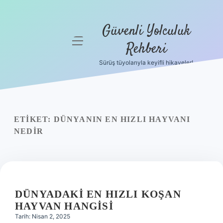
Güvenli Yolculuk
menüyü
Rehberi
aç
Sürüş tüyolarıyla keyifli hikayeler!
Anasayfa
Gizlilik
Politikası
ETIKET:
DÜNYANIN EN HIZLI HAYVANI
Yasal Uyarı
NEDIR
Hakkımızda
DÜNYADAKI EN HIZLI KOŞAN
HAYVAN HANGISI
Tarih: Nisan 2, 2025