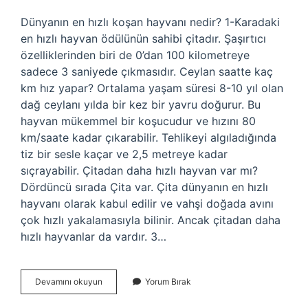
Dünyanın en hızlı koşan hayvanı nedir? 1-Karadaki
en hızlı hayvan ödülünün sahibi çitadır. Şaşırtıcı
özelliklerinden biri de 0’dan 100 kilometreye
sadece 3 saniyede çıkmasıdır. Ceylan saatte kaç
km hız yapar? Ortalama yaşam süresi 8-10 yıl olan
dağ ceylanı yılda bir kez bir yavru doğurur. Bu
hayvan mükemmel bir koşucudur ve hızını 80
km/saate kadar çıkarabilir. Tehlikeyi algıladığında
tiz bir sesle kaçar ve 2,5 metreye kadar
sıçrayabilir. Çitadan daha hızlı hayvan var mı?
Dördüncü sırada Çita var. Çita dünyanın en hızlı
hayvanı olarak kabul edilir ve vahşi doğada avını
çok hızlı yakalamasıyla bilinir. Ancak çitadan daha
hızlı hayvanlar da vardır. 3…
Dünyadaki
Devamını okuyun
Yorum Bırak
En
Hızlı