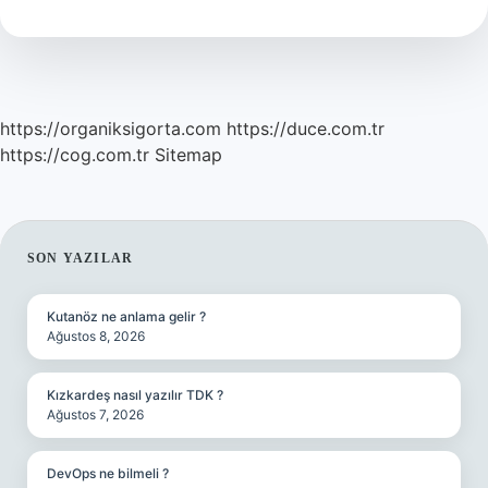
Koşan
Hayvan
Hangisi
https://organiksigorta.com
https://duce.com.tr
https://cog.com.tr
Sitemap
SIDEBAR
SON YAZILAR
Kutanöz ne anlama gelir ?
Ağustos 8, 2026
Kızkardeş nasıl yazılır TDK ?
Ağustos 7, 2026
DevOps ne bilmeli ?