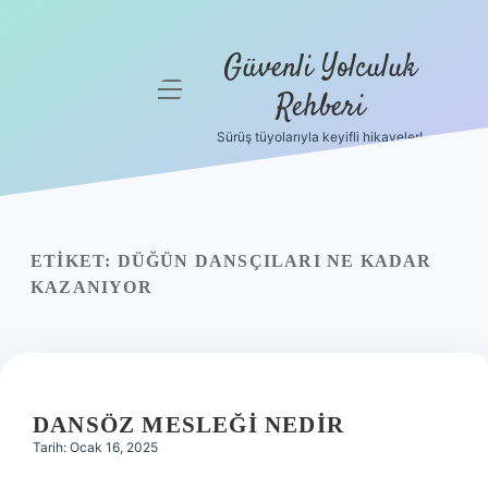
Güvenli Yolculuk
menüyü
Rehberi
aç
Sürüş tüyolarıyla keyifli hikayeler!
Anasayfa
Gizlilik
Politikası
ETIKET:
DÜĞÜN DANSÇILARI NE KADAR
Yasal Uyarı
KAZANIYOR
Hakkımızda
DANSÖZ MESLEĞI NEDIR
Tarih: Ocak 16, 2025