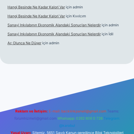
Hangi Besinde Ne Kadar Kalori Var
için
admin
Hangi Besinde Ne Kadar Kalori Var
için
Kıvılcım
Sanayi Inkılabının Ekonomik Alandaki Sonuçları Nelerdir
için
admin
Sanayi Inkılabının Ekonomik Alandaki Sonuçları Nelerdir
için
İdil
Aç Olunca Ne Düşer
için
admin
erabet resmi sitesi
tulipbetgiris.org
Reklam ve İletişim:
E-mail:
backlinkpaneli@gmail.com
Teams:
forumhizmeti@gmail.com
Whatsapp: 0262 606 0 726
Telegram:
@karabul
Yasal Uyarı:
Sitemiz, 5651 Sayılı Kanun gereğince Bilgi Teknolojileri