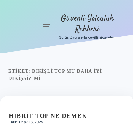
Güvenli Yolculuk
menüyü
Rehberi
aç
Sürüş tüyolarıyla keyifli hikayeler!
Anasayfa
Gizlilik
Politikası
ETIKET:
DIKIŞLI TOP MU DAHA IYI
Yasal Uyarı
DIKIŞSIZ MI
Hakkımızda
HIBRIT TOP NE DEMEK
Tarih: Ocak 18, 2025