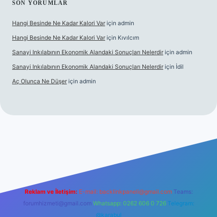
SON YORUMLAR
Hangi Besinde Ne Kadar Kalori Var
için
admin
Hangi Besinde Ne Kadar Kalori Var
için
Kıvılcım
Sanayi Inkılabının Ekonomik Alandaki Sonuçları Nelerdir
için
admin
Sanayi Inkılabının Ekonomik Alandaki Sonuçları Nelerdir
için
İdil
Aç Olunca Ne Düşer
için
admin
rabet resmi sitesi
tulipbetgiris.org
Reklam ve İletişim:
E-mail:
backlinkpaneli@gmail.com
Teams:
forumhizmeti@gmail.com
Whatsapp: 0262 606 0 726
Telegram:
@karabul