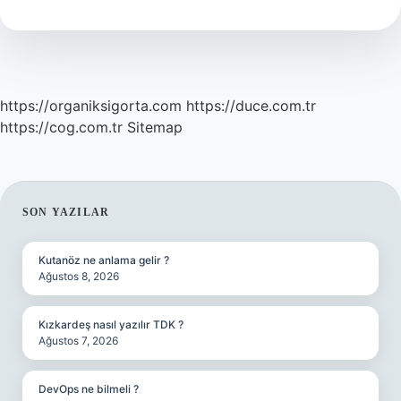
Demek
https://organiksigorta.com
https://duce.com.tr
https://cog.com.tr
Sitemap
SIDEBAR
SON YAZILAR
Kutanöz ne anlama gelir ?
Ağustos 8, 2026
Kızkardeş nasıl yazılır TDK ?
Ağustos 7, 2026
DevOps ne bilmeli ?