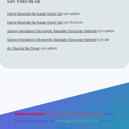
SON YORUMLAR
Hangi Besinde Ne Kadar Kalori Var
için
admin
Hangi Besinde Ne Kadar Kalori Var
için
Kıvılcım
Sanayi Inkılabının Ekonomik Alandaki Sonuçları Nelerdir
için
admin
Sanayi Inkılabının Ekonomik Alandaki Sonuçları Nelerdir
için
İdil
Aç Olunca Ne Düşer
için
admin
rabet resmi sitesi
tulipbetgiris.org
Reklam ve İletişim:
E-mail:
backlinkpaneli@gmail.com
Teams:
forumhizmeti@gmail.com
Whatsapp: 0262 606 0 726
Telegram:
@karabul