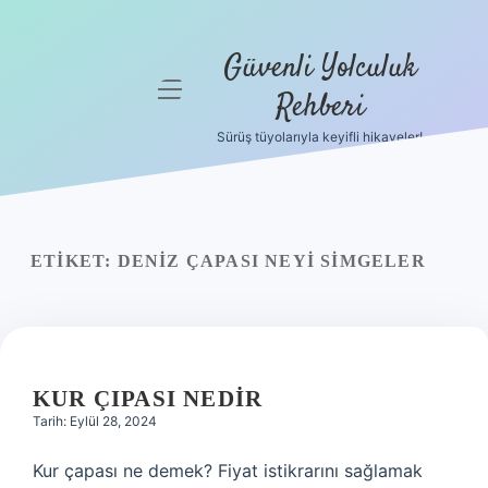
Güvenli Yolculuk
menüyü
Rehberi
aç
Sürüş tüyolarıyla keyifli hikayeler!
Anasayfa
Gizlilik
Politikası
ETIKET:
DENIZ ÇAPASI NEYI SIMGELER
Yasal Uyarı
Hakkımızda
KUR ÇIPASI NEDIR
Tarih: Eylül 28, 2024
Kur çapası ne demek? Fiyat istikrarını sağlamak