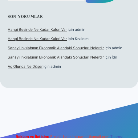
SON YORUMLAR
Hangi Besinde Ne Kadar Kalori Var
için
admin
Hangi Besinde Ne Kadar Kalori Var
için
Kıvılcım
Sanayi Inkılabının Ekonomik Alandaki Sonuçları Nelerdir
için
admin
Sanayi Inkılabının Ekonomik Alandaki Sonuçları Nelerdir
için
İdil
Aç Olunca Ne Düşer
için
admin
abet resmi sitesi
tulipbetgiris.org
Reklam ve İletişim:
E-mail:
backlinkpaneli@gmail.com
Teams: