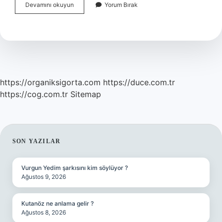
Atropin
Devamını okuyun
Yorum Bırak
Ne
Işe
Yarar
Acilde
https://organiksigorta.com
https://duce.com.tr
https://cog.com.tr
Sitemap
SIDEBAR
SON YAZILAR
Vurgun Yedim şarkısını kim söylüyor ?
Ağustos 9, 2026
Kutanöz ne anlama gelir ?
Ağustos 8, 2026