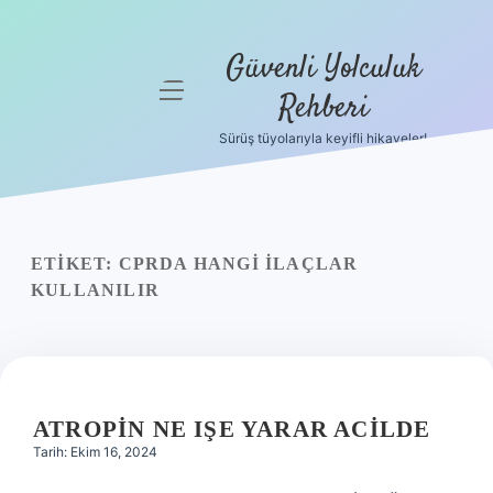
Güvenli Yolculuk
menüyü
Rehberi
aç
Sürüş tüyolarıyla keyifli hikayeler!
Anasayfa
Gizlilik
Politikası
ETIKET:
CPRDA HANGI ILAÇLAR
Yasal Uyarı
KULLANILIR
Hakkımızda
ATROPIN NE IŞE YARAR ACILDE
Tarih: Ekim 16, 2024