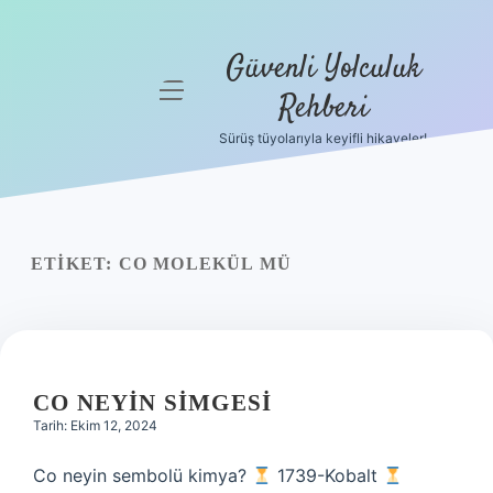
Güvenli Yolculuk
menüyü
Rehberi
aç
Sürüş tüyolarıyla keyifli hikayeler!
Anasayfa
Gizlilik
Politikası
ETIKET:
CO MOLEKÜL MÜ
Yasal Uyarı
Hakkımızda
CO NEYIN SIMGESI
Tarih: Ekim 12, 2024
Co neyin sembolü kimya?
1739-Kobalt