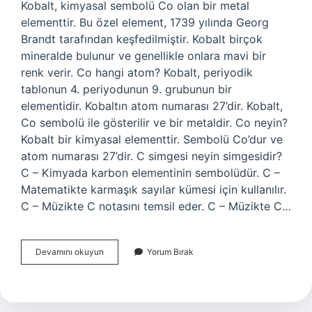
Kobalt, kimyasal sembolü Co olan bir metal
elementtir. Bu özel element, 1739 yılında Georg
Brandt tarafından keşfedilmiştir. Kobalt birçok
mineralde bulunur ve genellikle onlara mavi bir
renk verir. Co hangi atom? Kobalt, periyodik
tablonun 4. periyodunun 9. grubunun bir
elementidir. Kobaltın atom numarası 27’dir. Kobalt,
Co sembolü ile gösterilir ve bir metaldir. Co neyin?
Kobalt bir kimyasal elementtir. Sembolü Co’dur ve
atom numarası 27’dir. C simgesi neyin simgesidir?
C – Kimyada karbon elementinin sembolüdür. C –
Matematikte karmaşık sayılar kümesi için kullanılır.
C – Müzikte C notasını temsil eder. C – Müzikte C…
Co
Devamını okuyun
Yorum Bırak
Neyin
Simgesi