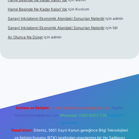
Hangi Besinde Ne Kadar Kalori Var
için
Kıvılcım
Sanayi Inkılabının Ekonomik Alandaki Sonuçları Nelerdir
için
admin
Sanayi Inkılabının Ekonomik Alandaki Sonuçları Nelerdir
için
İdil
Aç Olunca Ne Düşer
için
admin
rabet resmi sitesi
tulipbetgiris.org
Reklam ve İletişim:
E-mail:
backlinkpaneli@gmail.com
Teams:
forumhizmeti@gmail.com
Whatsapp: 0262 606 0 726
Telegram:
@karabul
Yasal Uyarı:
Sitemiz, 5651 Sayılı Kanun gereğince Bilgi Teknolojileri
ve İletişim Kurumu (BTK) tarafından onaylanmış bir Yer Sağlayıcı