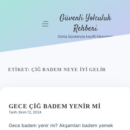
Güvenli Yolculuk
menüyü
Rehberi
aç
Sürüş tüyolarıyla keyifli hikayeler!
Anasayfa
Gizlilik
Politikası
ETIKET:
ÇIĞ BADEM NEYE IYI GELIR
Yasal Uyarı
Hakkımızda
GECE ÇIĞ BADEM YENIR MI
Tarih: Ekim 12, 2024
Gece badem yenir mi? Akşamları badem yemek