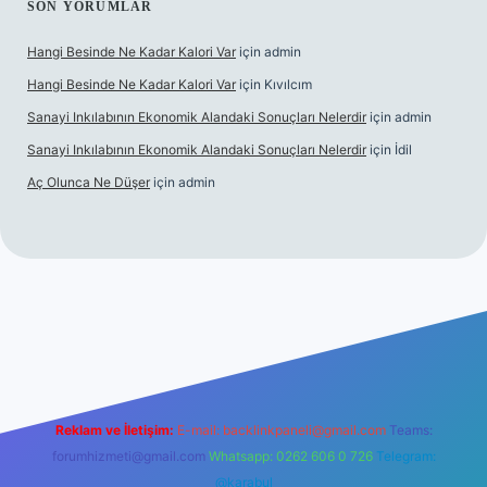
SON YORUMLAR
Hangi Besinde Ne Kadar Kalori Var
için
admin
Hangi Besinde Ne Kadar Kalori Var
için
Kıvılcım
Sanayi Inkılabının Ekonomik Alandaki Sonuçları Nelerdir
için
admin
Sanayi Inkılabının Ekonomik Alandaki Sonuçları Nelerdir
için
İdil
Aç Olunca Ne Düşer
için
admin
rabet resmi sitesi
tulipbetgiris.org
Reklam ve İletişim:
E-mail:
backlinkpaneli@gmail.com
Teams:
forumhizmeti@gmail.com
Whatsapp: 0262 606 0 726
Telegram:
@karabul