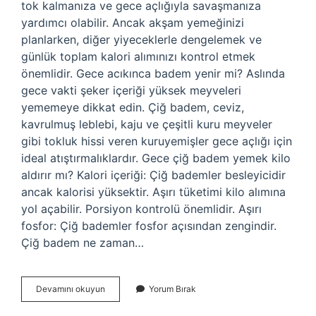
tok kalmanıza ve gece açlığıyla savaşmanıza
yardımcı olabilir. Ancak akşam yemeğinizi
planlarken, diğer yiyeceklerle dengelemek ve
günlük toplam kalori alımınızı kontrol etmek
önemlidir. Gece acıkınca badem yenir mi? Aslında
gece vakti şeker içeriği yüksek meyveleri
yememeye dikkat edin. Çiğ badem, ceviz,
kavrulmuş leblebi, kaju ve çeşitli kuru meyveler
gibi tokluk hissi veren kuruyemişler gece açlığı için
ideal atıştırmalıklardır. Gece çiğ badem yemek kilo
aldırır mı? Kalori içeriği: Çiğ bademler besleyicidir
ancak kalorisi yüksektir. Aşırı tüketimi kilo alımına
yol açabilir. Porsiyon kontrolü önemlidir. Aşırı
fosfor: Çiğ bademler fosfor açısından zengindir.
Çiğ badem ne zaman…
Gece
Devamını okuyun
Yorum Bırak
Çiğ
Badem