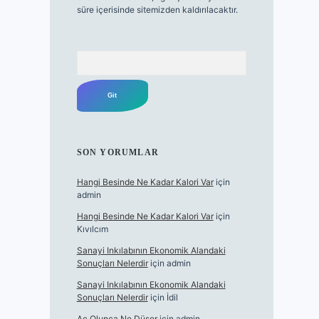
süre içerisinde sitemizden kaldırılacaktır.
Arama
SON YORUMLAR
Hangi Besinde Ne Kadar Kalori Var
için
admin
Hangi Besinde Ne Kadar Kalori Var
için
Kıvılcım
Sanayi Inkılabının Ekonomik Alandaki
Sonuçları Nelerdir
için
admin
Sanayi Inkılabının Ekonomik Alandaki
Sonuçları Nelerdir
için
İdil
Aç Olunca Ne Düşer
için
admin