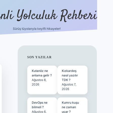
nli Yolculuk Rehberi
Sürüş tüyolarıyla keyifli hikayeler!
grandoperabet res
SIDEBAR
SON YAZILAR
Kutanöz ne
Kızkardeş
anlama gelir ?
nasıl yazılır
Ağustos 8,
TDK ?
2026
Ağustos 7,
2026
DevOps ne
Kumru kuşu
bilmeli ?
ne zaman
Ağustos 6,
uçar ?