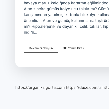
havaya maruz kaldığında kararma eğilimindedir 
Altın zincire gümüş kolye ucu takılır mı? Gümü
karışımından yapılmış iki tonlu bir kolye kul
önemlidir. Altın ve gümüş kullanırsanız taşlı ür
mı? Hipoalerjenik ve dayanıklı çelik takılar, hipoa
indirir…
Çelik
Devamını okuyun
Yorum Bırak
Ve
Altın
Yan
Yana
Takılır
Mi
https://organiksigorta.com
https://duce.com.tr
htt