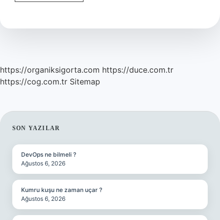
Çarşaf
Giymek
Ne
Anlama
Gelir
https://organiksigorta.com
https://duce.com.tr
https://cog.com.tr
Sitemap
SIDEBAR
SON YAZILAR
DevOps ne bilmeli ?
Ağustos 6, 2026
Kumru kuşu ne zaman uçar ?
Ağustos 6, 2026