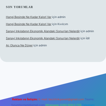
SON YORUMLAR
Hangi Besinde Ne Kadar Kalori Var
için
admin
Hangi Besinde Ne Kadar Kalori Var
için
Kıvılcım
Sanayi Inkılabının Ekonomik Alandaki Sonuçları Nelerdir
için
admin
Sanayi Inkılabının Ekonomik Alandaki Sonuçları Nelerdir
için
İdil
Aç Olunca Ne Düşer
için
admin
rabet resmi sitesi
tulipbetgiris.org
Reklam ve İletişim:
E-mail:
backlinkpaneli@gmail.com
Teams:
forumhizmeti@gmail.com
Whatsapp: 0262 606 0 726
Telegram: