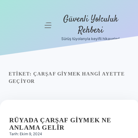
Güvenli Yolculuk
menüyü
Rehberi
aç
Sürüş tüyolarıyla keyifli hikayeler!
Anasayfa
Gizlilik
Politikası
ETIKET:
ÇARŞAF GIYMEK HANGI AYETTE
Yasal Uyarı
GEÇIYOR
Hakkımızda
RÜYADA ÇARŞAF GIYMEK NE
ANLAMA GELIR
Tarih: Ekim 9, 2024