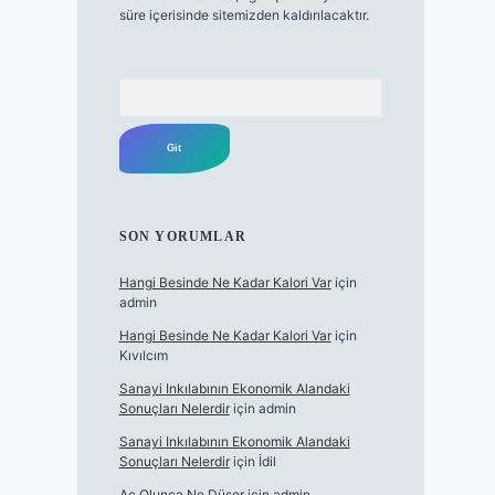
süre içerisinde sitemizden kaldırılacaktır.
Arama
SON YORUMLAR
Hangi Besinde Ne Kadar Kalori Var
için
admin
Hangi Besinde Ne Kadar Kalori Var
için
Kıvılcım
Sanayi Inkılabının Ekonomik Alandaki
Sonuçları Nelerdir
için
admin
Sanayi Inkılabının Ekonomik Alandaki
Sonuçları Nelerdir
için
İdil
Aç Olunca Ne Düşer
için
admin