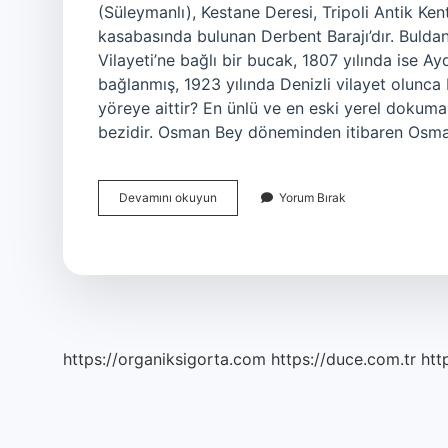
(Süleymanlı), Kestane Deresi, Tripoli Antik Kent
kasabasında bulunan Derbent Barajı’dır. Buldan
Vilayeti’ne bağlı bir bucak, 1807 yılında ise Ay
bağlanmış, 1923 yılında Denizli vilayet olunca 
yöreye aittir? En ünlü ve en eski yerel dokuma
bezidir. Osman Bey döneminden itibaren Osman
Buldan
Devamını okuyun
Yorum Bırak
Hangi
Ilimize
Aittir
https://organiksigorta.com
https://duce.com.tr
htt