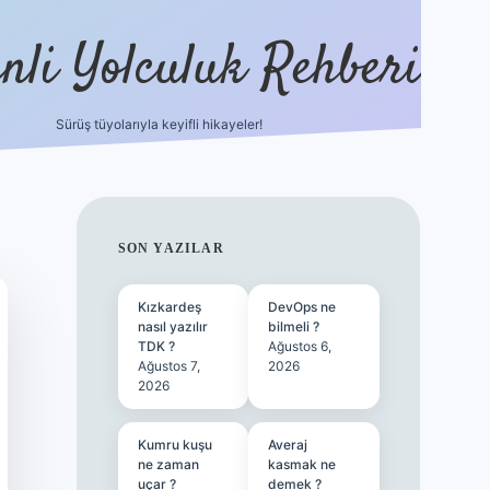
nli Yolculuk Rehberi
Sürüş tüyolarıyla keyifli hikayeler!
grandoperabet resm
SIDEBAR
SON YAZILAR
Kızkardeş
DevOps ne
nasıl yazılır
bilmeli ?
TDK ?
Ağustos 6,
Ağustos 7,
2026
2026
Kumru kuşu
Averaj
ne zaman
kasmak ne
uçar ?
demek ?