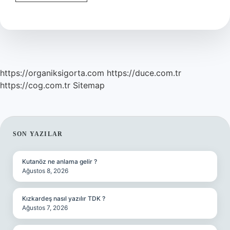
Bükme
Nedir
https://organiksigorta.com
https://duce.com.tr
https://cog.com.tr
Sitemap
SIDEBAR
SON YAZILAR
Kutanöz ne anlama gelir ?
Ağustos 8, 2026
Kızkardeş nasıl yazılır TDK ?
Ağustos 7, 2026