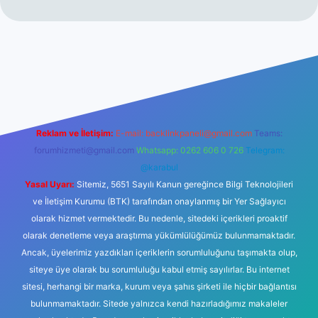
abet resmi sitesi
tulipbetgiris.org
Reklam ve İletişim:
E-mail:
backlinkpaneli@gmail.com
Teams:
forumhizmeti@gmail.com
Whatsapp: 0262 606 0 726
Telegram:
@karabul
Yasal Uyarı:
Sitemiz, 5651 Sayılı Kanun gereğince Bilgi Teknolojileri
ve İletişim Kurumu (BTK) tarafından onaylanmış bir Yer Sağlayıcı
olarak hizmet vermektedir. Bu nedenle, sitedeki içerikleri proaktif
olarak denetleme veya araştırma yükümlülüğümüz bulunmamaktadır.
Ancak, üyelerimiz yazdıkları içeriklerin sorumluluğunu taşımakta olup,
siteye üye olarak bu sorumluluğu kabul etmiş sayılırlar. Bu internet
sitesi, herhangi bir marka, kurum veya şahıs şirketi ile hiçbir bağlantısı
bulunmamaktadır. Sitede yalnızca kendi hazırladığımız makaleler