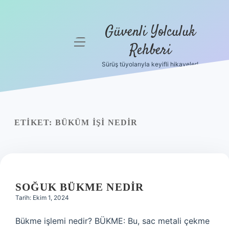
Güvenli Yolculuk
menüyü
Rehberi
aç
Sürüş tüyolarıyla keyifli hikayeler!
Anasayfa
Gizlilik
Politikası
ETIKET:
BÜKÜM IŞI NEDIR
Yasal Uyarı
Hakkımızda
SOĞUK BÜKME NEDIR
Tarih: Ekim 1, 2024
Bükme işlemi nedir? BÜKME: Bu, sac metali çekme