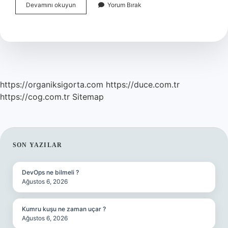
Borsada
Devamını okuyun
Yorum Bırak
Pazartesi
Satış
Ne
Zaman
Hesaba
Geçer
https://organiksigorta.com
https://duce.com.tr
https://cog.com.tr
Sitemap
SIDEBAR
SON YAZILAR
DevOps ne bilmeli ?
Ağustos 6, 2026
Kumru kuşu ne zaman uçar ?
Ağustos 6, 2026