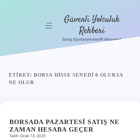
Güvenli Yolculuk
menüyü
Rehberi
aç
Sürüş tüyolarıyla keyifli hikayeler!
Anasayfa
Gizlilik
Politikası
ETIKET:
BORSA HISSE SENEDI 0 OLURSA
Yasal Uyarı
NE OLUR
Hakkımızda
BORSADA PAZARTESI SATIŞ NE
ZAMAN HESABA GEÇER
Tarih: Ocak 13, 2025