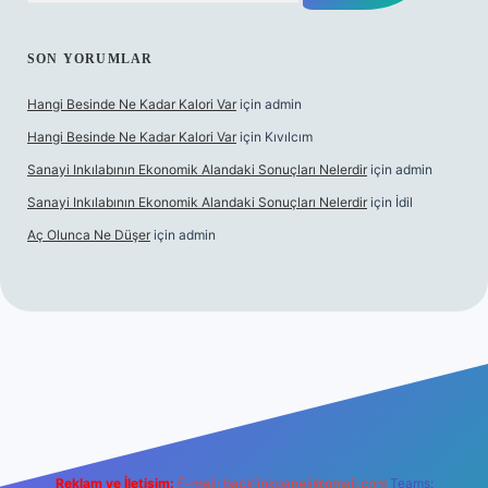
SON YORUMLAR
Hangi Besinde Ne Kadar Kalori Var
için
admin
Hangi Besinde Ne Kadar Kalori Var
için
Kıvılcım
Sanayi Inkılabının Ekonomik Alandaki Sonuçları Nelerdir
için
admin
Sanayi Inkılabının Ekonomik Alandaki Sonuçları Nelerdir
için
İdil
Aç Olunca Ne Düşer
için
admin
abet resmi sitesi
tulipbetgiris.org
Reklam ve İletişim:
E-mail:
backlinkpaneli@gmail.com
Teams: