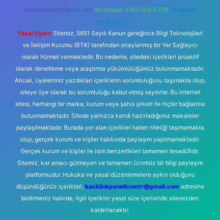
forumhizmeti@gmail.com
Whatsapp: 0262 606 0 726
Telegram:
@karabul
Yasal Uyarı:
Sitemiz, 5651 Sayılı Kanun gereğince Bilgi Teknolojileri
ve İletişim Kurumu (BTK) tarafından onaylanmış bir Yer Sağlayıcı
olarak hizmet vermektedir. Bu nedenle, sitedeki içerikleri proaktif
olarak denetleme veya araştırma yükümlülüğümüz bulunmamaktadır.
Ancak, üyelerimiz yazdıkları içeriklerin sorumluluğunu taşımakta olup,
siteye üye olarak bu sorumluluğu kabul etmiş sayılırlar. Bu internet
sitesi, herhangi bir marka, kurum veya şahıs şirketi ile hiçbir bağlantısı
bulunmamaktadır. Sitede yalnızca kendi hazırladığımız makaleler
paylaşılmaktadır. Burada yer alan içerikler haber niteliği taşımamakta
olup, gerçek kurum ve kişiler hakkında paylaşım yapılmamaktadır.
Gerçek kurum ve kişiler ile isim benzerlikleri tamamen tesadüfidir.
Sitemiz, kar amacı gütmeyen ve tamamen ücretsiz bir bilgi paylaşım
platformudur. Hukuka ve yasal düzenlemelere aykırı olduğunu
düşündüğünüz içerikleri,
backlinkpanelicomtr@gmail.com
adresine
bildirmeniz halinde, ilgili içerikler yasal süre içerisinde sitemizden
kaldırılacaktır.