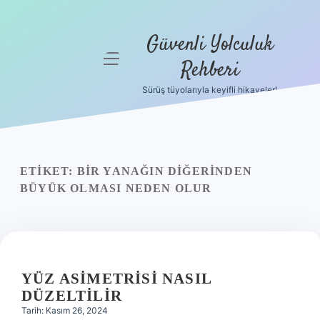
Güvenli Yolculuk
menüyü
Rehberi
aç
Sürüş tüyolarıyla keyifli hikayeler!
Anasayfa
Gizlilik
Politikası
ETIKET:
BIR YANAĞIN DIĞERINDEN
Yasal Uyarı
BÜYÜK OLMASI NEDEN OLUR
Hakkımızda
YÜZ ASIMETRISI NASIL
DÜZELTILIR
Tarih: Kasım 26, 2024