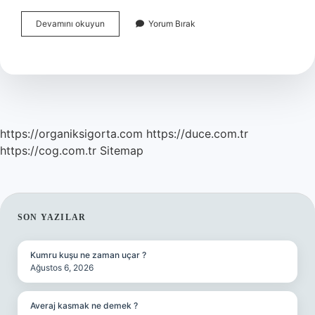
Yüz
Devamını okuyun
Yorum Bırak
Asimetrisi
Nasıl
Düzeltilir
https://organiksigorta.com
https://duce.com.tr
https://cog.com.tr
Sitemap
SIDEBAR
SON YAZILAR
Kumru kuşu ne zaman uçar ?
Ağustos 6, 2026
Averaj kasmak ne demek ?