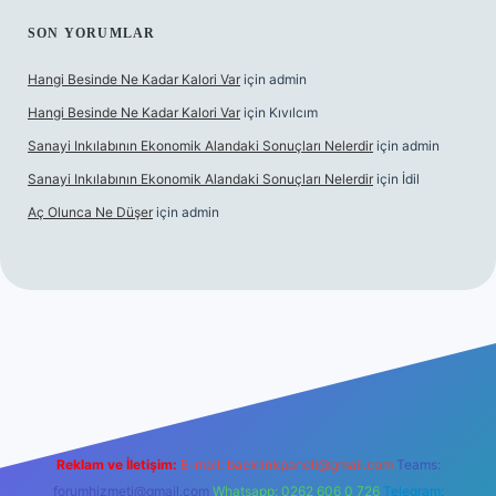
SON YORUMLAR
Hangi Besinde Ne Kadar Kalori Var
için
admin
Hangi Besinde Ne Kadar Kalori Var
için
Kıvılcım
Sanayi Inkılabının Ekonomik Alandaki Sonuçları Nelerdir
için
admin
Sanayi Inkılabının Ekonomik Alandaki Sonuçları Nelerdir
için
İdil
Aç Olunca Ne Düşer
için
admin
rabet resmi sitesi
tulipbetgiris.org
Reklam ve İletişim:
E-mail:
backlinkpaneli@gmail.com
Teams:
forumhizmeti@gmail.com
Whatsapp: 0262 606 0 726
Telegram: