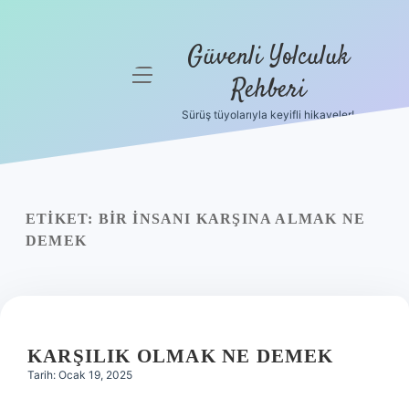
Güvenli Yolculuk
menüyü
Rehberi
aç
Sürüş tüyolarıyla keyifli hikayeler!
Anasayfa
Gizlilik
Politikası
ETIKET:
BIR INSANI KARŞINA ALMAK NE
Yasal Uyarı
DEMEK
Hakkımızda
KARŞILIK OLMAK NE DEMEK
Tarih: Ocak 19, 2025