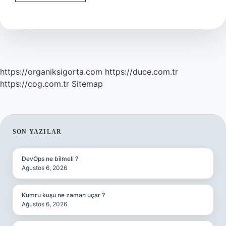
Olmak
Ne
Demek
https://organiksigorta.com
https://duce.com.tr
https://cog.com.tr
Sitemap
SIDEBAR
SON YAZILAR
DevOps ne bilmeli ?
Ağustos 6, 2026
Kumru kuşu ne zaman uçar ?
Ağustos 6, 2026