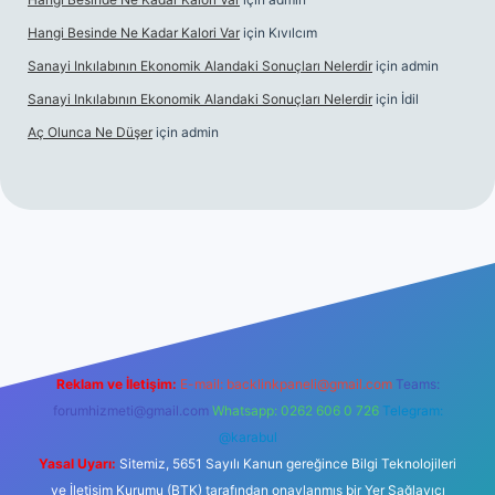
Hangi Besinde Ne Kadar Kalori Var
için
Kıvılcım
Sanayi Inkılabının Ekonomik Alandaki Sonuçları Nelerdir
için
admin
Sanayi Inkılabının Ekonomik Alandaki Sonuçları Nelerdir
için
İdil
Aç Olunca Ne Düşer
için
admin
perabet resmi sitesi
tulipbetgiris.org
Reklam ve İletişim:
E-mail:
backlinkpaneli@gmail.com
Teams:
forumhizmeti@gmail.com
Whatsapp: 0262 606 0 726
Telegram:
@karabul
Yasal Uyarı:
Sitemiz, 5651 Sayılı Kanun gereğince Bilgi Teknolojileri
ve İletişim Kurumu (BTK) tarafından onaylanmış bir Yer Sağlayıcı