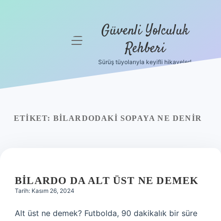
Güvenli Yolculuk
menüyü
Rehberi
aç
Sürüş tüyolarıyla keyifli hikayeler!
Anasayfa
Gizlilik
Politikası
ETIKET:
BILARDODAKI SOPAYA NE DENIR
Yasal Uyarı
Hakkımızda
BILARDO DA ALT ÜST NE DEMEK
Tarih: Kasım 26, 2024
Alt üst ne demek? Futbolda, 90 dakikalık bir süre