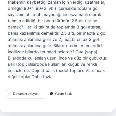
(hakemin kaybettiği zaman için verdiği uzatmalar,
örneğin 90+1, 90+3, vb.) içerisinde toplam gol
sayısının atılıp atılmayacağının eşzamanlı olarak
tahmin edildiği bir oyun türüdür. 2.5 alt üst ne
demek? Her iki takım da toplamda 3 gol atarsa,
bahis kazanılmış demektir. 2.5 altı, bir maçta 2 gol
atılması anlamına gelir ve 2, maçta en az 3 gol
atılması anlamına gelir. Bilardo terimleri nelerdir?
İngilizce bilardo terimleri nelerdir? Cue (sopa):
Bilardoda kullanılan uzun, ince ve düz bir çubuktur.
Ball (top): Bilardoda kullanılan küçük ve renkli
nesnelerdir. Object balls (hedef toplar): Vurulacak
diğer toplar.Daha fazla…
Bilardo
Devamını okuyun
Yorum Bırak
Da
Alt
Üst
Ne