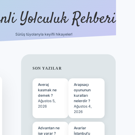
nli Yolculuk Rehberi
Sürüş tüyolarıyla keyifli hikayeler!
grandoperabet res
SIDEBAR
SON YAZILAR
Averaj
Arapsaçı
kasmak ne
oyununun
demek ?
kuralları
Ağustos 5,
nelerdir ?
2026
Ağustos 4,
2026
Advantan ne
Avarlar
işe yarar ?
İstanbul’u