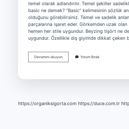
temel olarak adlandırılır. Temel şekiller sadelikl
basic ne demek? “Basic” kelimesinin sözlük anl
olduğunu görebilirsiniz. Temel ve sadelik anla
parçalarına işaret eder. Görkemden uzak olan b
hemen her stile uygundur. Beyzing tişört ne de
uygundur. Özellikle dış giyimde dikkat çeken
Çok
Devamını okuyun
Yorum Bırak
Beyzing
Ne
Demek
https://organiksigorta.com
https://duce.com.tr
htt