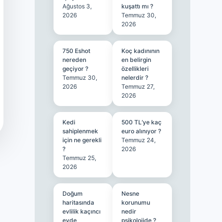
Ağustos 3,
kuşattı mı ?
2026
Temmuz 30,
2026
750 Eshot
Koç kadınının
nereden
en belirgin
geçiyor ?
özellikleri
Temmuz 30,
nelerdir ?
2026
Temmuz 27,
2026
Kedi
500 TL’ye kaç
sahiplenmek
euro alınıyor ?
için ne gerekli
Temmuz 24,
?
2026
Temmuz 25,
2026
Doğum
Nesne
haritasında
korunumu
evlilik kaçıncı
nedir
evde
psikolojide ?