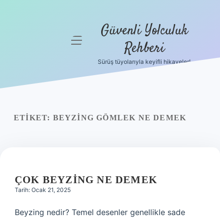
Güvenli Yolculuk
menüyü
Rehberi
aç
Sürüş tüyolarıyla keyifli hikayeler!
Anasayfa
Gizlilik
Politikası
ETIKET:
BEYZING GÖMLEK NE DEMEK
Yasal Uyarı
Hakkımızda
ÇOK BEYZING NE DEMEK
Tarih: Ocak 21, 2025
Beyzing nedir? Temel desenler genellikle sade