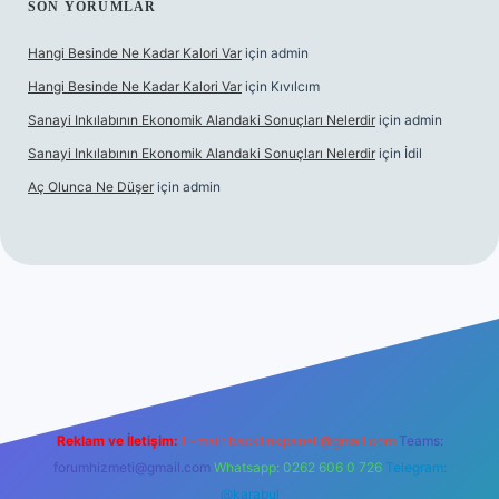
SON YORUMLAR
Hangi Besinde Ne Kadar Kalori Var
için
admin
Hangi Besinde Ne Kadar Kalori Var
için
Kıvılcım
Sanayi Inkılabının Ekonomik Alandaki Sonuçları Nelerdir
için
admin
Sanayi Inkılabının Ekonomik Alandaki Sonuçları Nelerdir
için
İdil
Aç Olunca Ne Düşer
için
admin
rabet resmi sitesi
tulipbetgiris.org
Reklam ve İletişim:
E-mail:
backlinkpaneli@gmail.com
Teams:
forumhizmeti@gmail.com
Whatsapp: 0262 606 0 726
Telegram:
@karabul