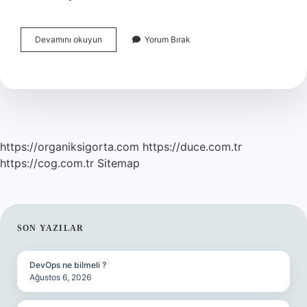
Anadolu
Devamını okuyun
Yorum Bırak
Beylerbeyi
Nerede
Kuruldu
https://organiksigorta.com
https://duce.com.tr
https://cog.com.tr
Sitemap
SIDEBAR
SON YAZILAR
DevOps ne bilmeli ?
Ağustos 6, 2026