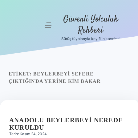
Güvenli Yolculuk
menüyü
Rehberi
aç
Sürüş tüyolarıyla keyifli hikayeler!
Anasayfa
Gizlilik
Politikası
ETIKET:
BEYLERBEYI SEFERE
Yasal Uyarı
ÇIKTIĞINDA YERINE KIM BAKAR
Hakkımızda
ANADOLU BEYLERBEYI NEREDE
KURULDU
Tarih: Kasım 24, 2024