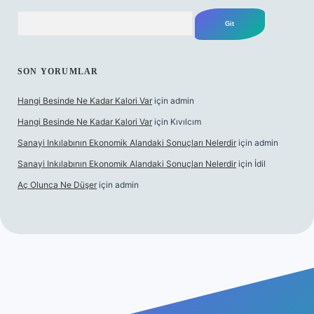
Arama
SON YORUMLAR
Hangi Besinde Ne Kadar Kalori Var
için
admin
Hangi Besinde Ne Kadar Kalori Var
için
Kıvılcım
Sanayi Inkılabının Ekonomik Alandaki Sonuçları Nelerdir
için
admin
Sanayi Inkılabının Ekonomik Alandaki Sonuçları Nelerdir
için
İdil
Aç Olunca Ne Düşer
için
admin
abet resmi sitesi
tulipbetgiris.org