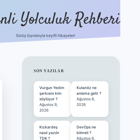
nli Yolculuk Rehberi
Sürüş tüyolarıyla keyifli hikayeler!
grandoperabet resm
SIDEBAR
SON YAZILAR
Vurgun Yedim
Kutanöz ne
şarkısını kim
anlama gelir ?
söylüyor ?
Ağustos 8,
Ağustos 9,
2026
2026
Kızkardeş
DevOps ne
nasıl yazılır
bilmeli ?
TDK ?
Ağustos 6,