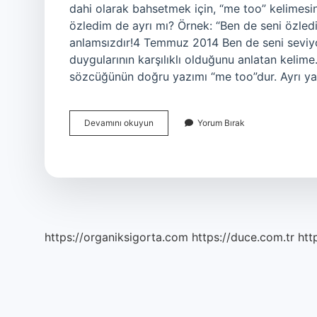
dahi olarak bahsetmek için, “me too” kelimesi
özledim de ayrı mı? Örnek: “Ben de seni özledim
anlamsızdır!4 Temmuz 2014 Ben de seni seviyo
duygularının karşılıklı olduğunu anlatan kelime
sözcüğünün doğru yazımı “me too”dur. Ayrı y
Ben
Devamını okuyun
Yorum Bırak
De
Seni
Seviyorum
De
Ayrı
Mı
https://organiksigorta.com
https://duce.com.tr
htt