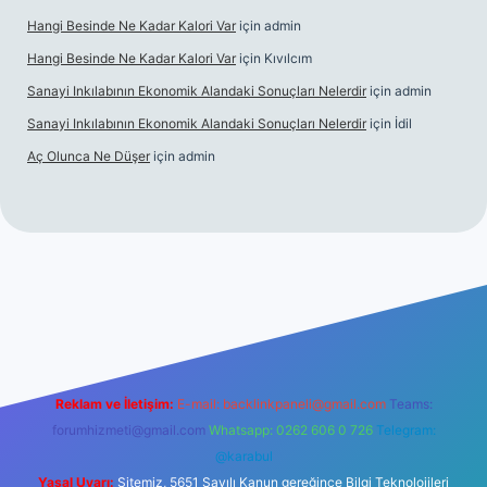
Hangi Besinde Ne Kadar Kalori Var
için
admin
Hangi Besinde Ne Kadar Kalori Var
için
Kıvılcım
Sanayi Inkılabının Ekonomik Alandaki Sonuçları Nelerdir
için
admin
Sanayi Inkılabının Ekonomik Alandaki Sonuçları Nelerdir
için
İdil
Aç Olunca Ne Düşer
için
admin
rabet resmi sitesi
tulipbetgiris.org
Reklam ve İletişim:
E-mail:
backlinkpaneli@gmail.com
Teams:
forumhizmeti@gmail.com
Whatsapp: 0262 606 0 726
Telegram:
@karabul
Yasal Uyarı:
Sitemiz, 5651 Sayılı Kanun gereğince Bilgi Teknolojileri