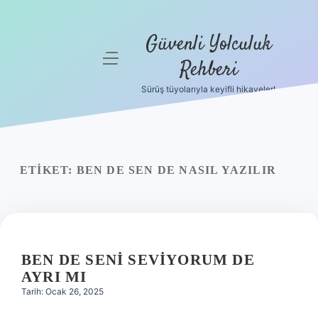
Güvenli Yolculuk
menüyü
Rehberi
aç
Sürüş tüyolarıyla keyifli hikayeler!
Anasayfa
Gizlilik
Politikası
ETIKET:
BEN DE SEN DE NASIL YAZILIR
Yasal Uyarı
Hakkımızda
BEN DE SENI SEVIYORUM DE
AYRI MI
Tarih: Ocak 26, 2025