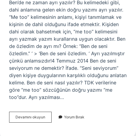
Ben’de ne zaman ayrı yazılır? Bu kelimedeki gibi,
dahi anlamına gelen ekin doğru yazımı ayrı yazılır.
“Me too” kelimesinin anlamı, kişiyi tanımlamak ve
kişinin de dahil olduğunu ifade etmektir. Kişiden
dahi olarak bahsetmek için, “me too” kelimesini
ayrı yazmak yazım kurallarına uygun olacaktır. Ben
de özledim de ayrı mı? Örnek: “Ben de seni
özledim.” ‘ > ‘Ben de seni özledim. ‘ Ayrı yazılmıştır
çünkü anlamsızdır!4 Temmuz 2014 Ben de seni
seviyorum ne demektir? İfade. “Seni seviyorum”
diyen kişiye duygularının karşılıklı olduğunu anlatan
kelime. Ben de seni nasıl yazılır? TDK verilerine
göre “me too” sözcüğünün doğru yazımı “me
too”dur. Ayrı yazılması…
Ben
Devamını okuyun
Yorum Bırak
De
Seni
Seviyorum