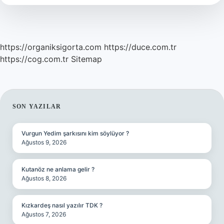
De
Ayrı
Mı
https://organiksigorta.com
https://duce.com.tr
https://cog.com.tr
Sitemap
SIDEBAR
SON YAZILAR
Vurgun Yedim şarkısını kim söylüyor ?
Ağustos 9, 2026
Kutanöz ne anlama gelir ?
Ağustos 8, 2026
Kızkardeş nasıl yazılır TDK ?
Ağustos 7, 2026