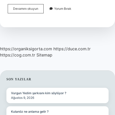
Hakaret
Devamını okuyun
Yorum Bırak
Suçu
Nasıl
Ispatlanır
https://organiksigorta.com
https://duce.com.tr
https://cog.com.tr
Sitemap
SIDEBAR
SON YAZILAR
Vurgun Yedim şarkısını kim söylüyor ?
Ağustos 9, 2026
Kutanöz ne anlama gelir ?