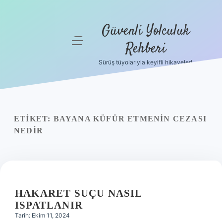
Güvenli Yolculuk
menüyü
Rehberi
aç
Sürüş tüyolarıyla keyifli hikayeler!
Anasayfa
Gizlilik
Politikası
ETIKET:
BAYANA KÜFÜR ETMENIN CEZASI
Yasal Uyarı
NEDIR
Hakkımızda
HAKARET SUÇU NASIL
ISPATLANIR
Tarih: Ekim 11, 2024