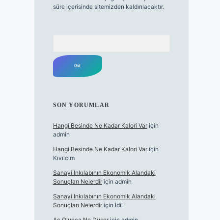
süre içerisinde sitemizden kaldırılacaktır.
Arama
SON YORUMLAR
Hangi Besinde Ne Kadar Kalori Var
için
admin
Hangi Besinde Ne Kadar Kalori Var
için
Kıvılcım
Sanayi Inkılabının Ekonomik Alandaki
Sonuçları Nelerdir
için
admin
Sanayi Inkılabının Ekonomik Alandaki
Sonuçları Nelerdir
için
İdil
Aç Olunca Ne Düşer
için
admin