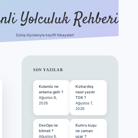
nli Yolculuk Rehberi
Sürüş tüyolarıyla keyifli hikayeler!
grandoperabet res
SIDEBAR
SON YAZILAR
Kutanöz ne
Kızkardeş
anlama gelir ?
nasıl yazılır
Ağustos 8,
TDK ?
2026
Ağustos 7,
2026
DevOps ne
Kumru kuşu
bilmeli ?
ne zaman
Ağustos 6,
uçar ?