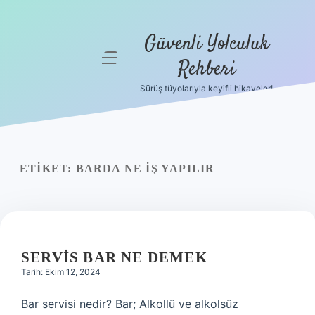
Güvenli Yolculuk
menüyü
Rehberi
aç
Sürüş tüyolarıyla keyifli hikayeler!
Anasayfa
Gizlilik
Politikası
ETIKET:
BARDA NE IŞ YAPILIR
Yasal Uyarı
Hakkımızda
SERVIS BAR NE DEMEK
Tarih: Ekim 12, 2024
Bar servisi nedir? Bar; Alkollü ve alkolsüz