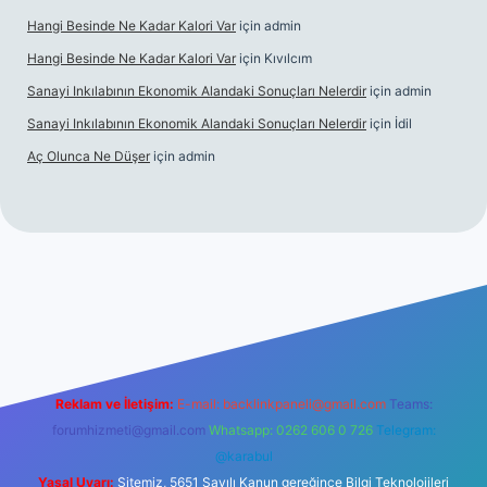
Hangi Besinde Ne Kadar Kalori Var
için
admin
Hangi Besinde Ne Kadar Kalori Var
için
Kıvılcım
Sanayi Inkılabının Ekonomik Alandaki Sonuçları Nelerdir
için
admin
Sanayi Inkılabının Ekonomik Alandaki Sonuçları Nelerdir
için
İdil
Aç Olunca Ne Düşer
için
admin
rabet resmi sitesi
tulipbetgiris.org
Reklam ve İletişim:
E-mail:
backlinkpaneli@gmail.com
Teams:
forumhizmeti@gmail.com
Whatsapp: 0262 606 0 726
Telegram:
@karabul
Yasal Uyarı:
Sitemiz, 5651 Sayılı Kanun gereğince Bilgi Teknolojileri