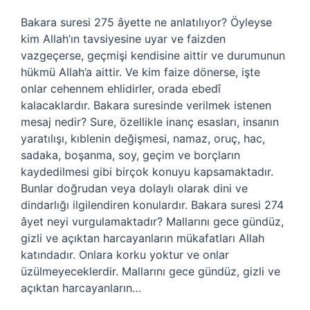
Bakara suresi 275 âyette ne anlatılıyor? Öyleyse
kim Allah’ın tavsiyesine uyar ve faizden
vazgeçerse, geçmişi kendisine aittir ve durumunun
hükmü Allah’a aittir. Ve kim faize dönerse, işte
onlar cehennem ehlidirler, orada ebedî
kalacaklardır. Bakara suresinde verilmek istenen
mesaj nedir? Sure, özellikle inanç esasları, insanın
yaratılışı, kıblenin değişmesi, namaz, oruç, hac,
sadaka, boşanma, soy, geçim ve borçların
kaydedilmesi gibi birçok konuyu kapsamaktadır.
Bunlar doğrudan veya dolaylı olarak dini ve
dindarlığı ilgilendiren konulardır. Bakara suresi 274
âyet neyi vurgulamaktadır? Mallarını gece gündüz,
gizli ve açıktan harcayanların mükafatları Allah
katındadır. Onlara korku yoktur ve onlar
üzülmeyeceklerdir. Mallarını gece gündüz, gizli ve
açıktan harcayanların…