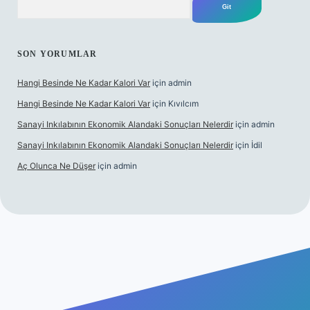
SON YORUMLAR
Hangi Besinde Ne Kadar Kalori Var
için
admin
Hangi Besinde Ne Kadar Kalori Var
için
Kıvılcım
Sanayi Inkılabının Ekonomik Alandaki Sonuçları Nelerdir
için
admin
Sanayi Inkılabının Ekonomik Alandaki Sonuçları Nelerdir
için
İdil
Aç Olunca Ne Düşer
için
admin
abet resmi sitesi
tulipbetgiris.org