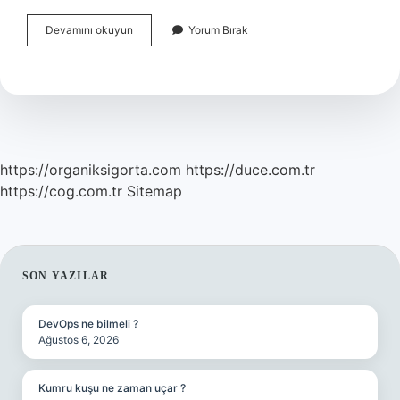
Bakara
Devamını okuyun
Yorum Bırak
Suresi
275
Ayette
Ne
Anlatılmak
Isteniyor
https://organiksigorta.com
https://duce.com.tr
https://cog.com.tr
Sitemap
SIDEBAR
SON YAZILAR
DevOps ne bilmeli ?
Ağustos 6, 2026
Kumru kuşu ne zaman uçar ?