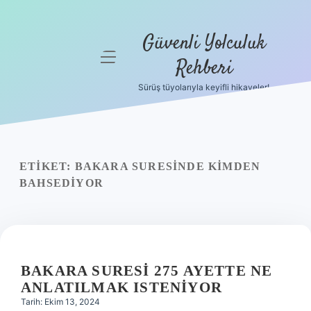
Güvenli Yolculuk
menüyü
Rehberi
aç
Sürüş tüyolarıyla keyifli hikayeler!
Anasayfa
Gizlilik
Politikası
ETIKET:
BAKARA SURESINDE KIMDEN
Yasal Uyarı
BAHSEDIYOR
Hakkımızda
BAKARA SURESI 275 AYETTE NE
ANLATILMAK ISTENIYOR
Tarih: Ekim 13, 2024