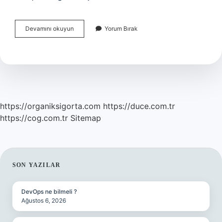
Kömür
Devamını okuyun
Yorum Bırak
Ve
Çelik
Birliği
Zaman
Içerisinde
Üye
Sayısını
Arttırarak
https://organiksigorta.com
https://duce.com.tr
Günümüze
https://cog.com.tr
Sitemap
Hangi
Birlikteliğe
Dönüşmüştür
SIDEBAR
SON YAZILAR
DevOps ne bilmeli ?
Ağustos 6, 2026