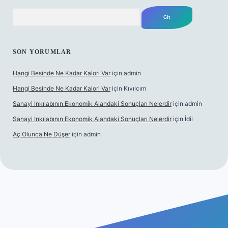
Arama
SON YORUMLAR
Hangi Besinde Ne Kadar Kalori Var
için
admin
Hangi Besinde Ne Kadar Kalori Var
için
Kıvılcım
Sanayi Inkılabının Ekonomik Alandaki Sonuçları Nelerdir
için
admin
Sanayi Inkılabının Ekonomik Alandaki Sonuçları Nelerdir
için
İdil
Aç Olunca Ne Düşer
için
admin
bet resmi sitesi
tulipbetgiris.org