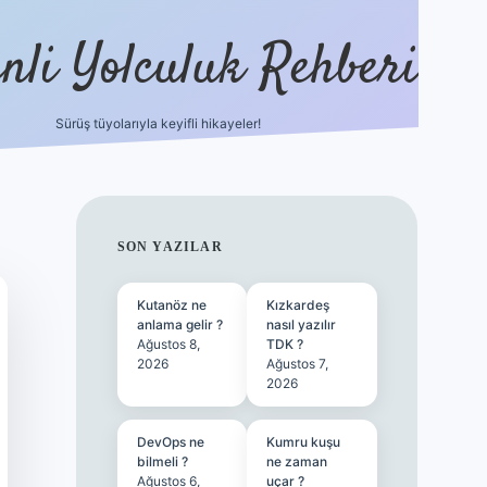
nli Yolculuk Rehberi
Sürüş tüyolarıyla keyifli hikayeler!
grandoperabet r
SIDEBAR
SON YAZILAR
Kutanöz ne
Kızkardeş
anlama gelir ?
nasıl yazılır
Ağustos 8,
TDK ?
2026
Ağustos 7,
2026
DevOps ne
Kumru kuşu
bilmeli ?
ne zaman
Ağustos 6,
uçar ?