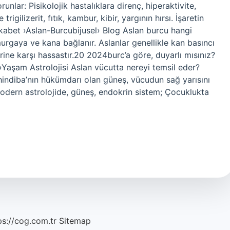
unlar: Pisikolojik hastalıklara direnç, hiperaktivite,
igilizerit, fıtık, kambur, kibir, yargının hırsı. İşaretin
Rekabet ›Aslan-Burcubijusel› Blog Aslan burcu hangi
murgaya ve kana bağlanır. Aslanlar genellikle kan basıncı
lerine karşı hassastır.20 2024burc’a göre, duyarlı mısınız?
Yaşam Astrolojisi Aslan vücutta nereyi temsil eder?
rahindiba’nın hükümdarı olan güneş, vücudun sağ yarısını
Modern astrolojide, güneş, endokrin sistem; Çocuklukta
ps://cog.com.tr
Sitemap