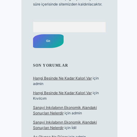
süre içerisinde sitemizden kaldırılacaktır.
Arama
SON YORUMLAR
Hangi Besinde Ne Kadar Kalori Var
için
admin
Hangi Besinde Ne Kadar Kalori Var
için
Kıvılcım
Sanayi Inkılabının Ekonomik Alandaki
Sonuçları Nelerdir
için
admin
Sanayi Inkılabının Ekonomik Alandaki
Sonuçları Nelerdir
için
İdil
Aç Olunca Ne Düşer
için
admin