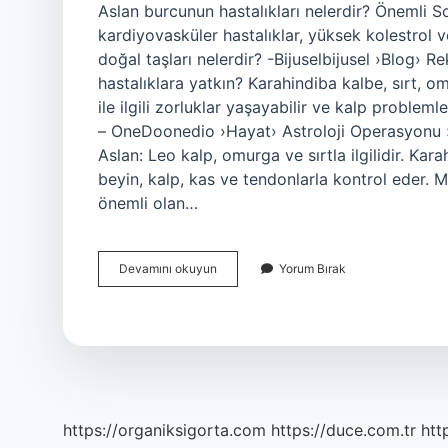
Aslan burcunun hastalıkları nelerdir? Önemli Sor
kardiyovasküler hastalıklar, yüksek kolestrol ve tr
doğal taşları nelerdir? -Bijuselbijusel ›Blog› 
hastalıklara yatkın? Karahindiba kalbe, sırt, o
ile ilgili zorluklar yaşayabilir ve kalp problem
– OneDoonedio ›Hayat› Astroloji Operasyonu ›
Aslan: Leo kalp, omurga ve sırtla ilgilidir. Ka
beyin, kalp, kas ve tendonlarla kontrol eder. 
önemli olan…
Aslan
Devamını okuyun
Yorum Bırak
Burcu
Hangi
Hastalıklara
Meyilli
https://organiksigorta.com
https://duce.com.tr
htt