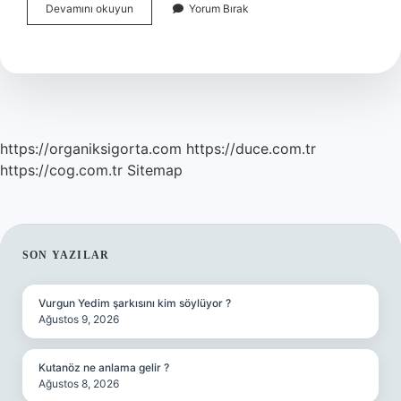
Asistan
Devamını okuyun
Yorum Bırak
Doktorlar
Nasıl
Çalışır
https://organiksigorta.com
https://duce.com.tr
https://cog.com.tr
Sitemap
SIDEBAR
SON YAZILAR
Vurgun Yedim şarkısını kim söylüyor ?
Ağustos 9, 2026
Kutanöz ne anlama gelir ?
Ağustos 8, 2026