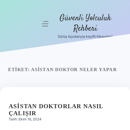
Güvenli Yolculuk
menüyü
Rehberi
aç
Sürüş tüyolarıyla keyifli hikayeler!
Anasayfa
Gizlilik
Politikası
ETIKET:
ASISTAN DOKTOR NELER YAPAR
Yasal Uyarı
Hakkımızda
ASISTAN DOKTORLAR NASIL
ÇALIŞIR
Tarih: Ekim 16, 2024