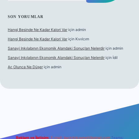
SON YORUMLAR
Hangi Besinde Ne Kadar Kalori Var
için
admin
Hangi Besinde Ne Kadar Kalori Var
için
Kıvılcım
Sanayi Inkılabının Ekonomik Alandaki Sonuçları Nelerdir
için
admin
Sanayi Inkılabının Ekonomik Alandaki Sonuçları Nelerdir
için
İdil
Aç Olunca Ne Düşer
için
admin
bet resmi sitesi
tulipbetgiris.org
Reklam ve İletişim:
E-mail:
backlinkpaneli@gmail.com
Teams: