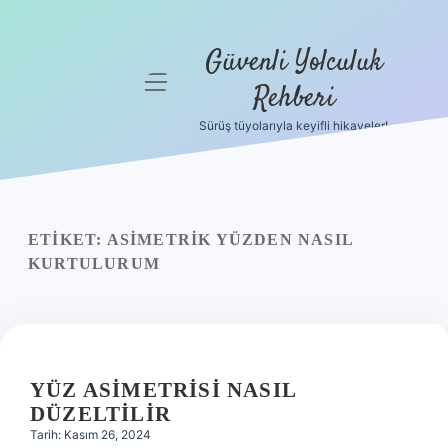
Güvenli Yolculuk
menüyü
Rehberi
aç
Sürüş tüyolarıyla keyifli hikayeler!
Anasayfa
Gizlilik
Politikası
ETIKET:
ASIMETRIK YÜZDEN NASIL
Yasal Uyarı
KURTULURUM
Hakkımızda
YÜZ ASIMETRISI NASIL
DÜZELTILIR
Tarih: Kasım 26, 2024