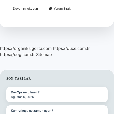
Yüz
Devamını okuyun
Yorum Bırak
Asimetrisi
Nasıl
Düzeltilir
https://organiksigorta.com
https://duce.com.tr
https://cog.com.tr
Sitemap
SIDEBAR
SON YAZILAR
DevOps ne bilmeli ?
Ağustos 6, 2026
Kumru kuşu ne zaman uçar ?