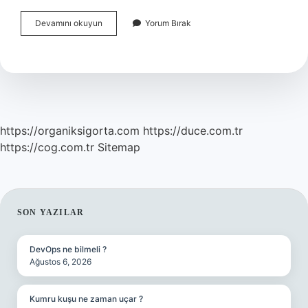
Ornate
Devamını okuyun
Yorum Bırak
Bosnian
Cream
Nasil
Kullanilir
https://organiksigorta.com
https://duce.com.tr
https://cog.com.tr
Sitemap
SIDEBAR
SON YAZILAR
DevOps ne bilmeli ?
Ağustos 6, 2026
Kumru kuşu ne zaman uçar ?