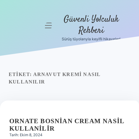
Güvenli Yolculuk
menüyü
Rehberi
aç
Sürüş tüyolarıyla keyifli hikayeler!
Anasayfa
Gizlilik
Politikası
ETIKET:
ARNAVUT KREMI NASIL
Yasal Uyarı
KULLANILIR
Hakkımızda
ORNATE BOSNIAN CREAM NASIL
KULLANILIR
Tarih: Ekim 8, 2024