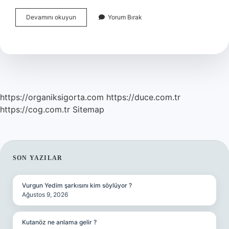
Antropoloji
Devamını okuyun
Yorum Bırak
Bölümünün
Önü
Açık
Mı
https://organiksigorta.com
https://duce.com.tr
https://cog.com.tr
Sitemap
SIDEBAR
SON YAZILAR
Vurgun Yedim şarkısını kim söylüyor ?
Ağustos 9, 2026
Kutanöz ne anlama gelir ?