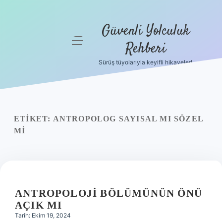
Güvenli Yolculuk
menüyü
Rehberi
aç
Sürüş tüyolarıyla keyifli hikayeler!
Anasayfa
Gizlilik
Politikası
ETIKET:
ANTROPOLOG SAYISAL MI SÖZEL
Yasal Uyarı
MI
Hakkımızda
ANTROPOLOJI BÖLÜMÜNÜN ÖNÜ
AÇIK MI
Tarih: Ekim 19, 2024