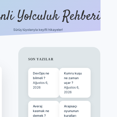
nli Yolculuk Rehberi
Sürüş tüyolarıyla keyifli hikayeler!
grandoperabet resm
SIDEBAR
SON YAZILAR
DevOps ne
Kumru kuşu
bilmeli ?
ne zaman
Ağustos 6,
uçar ?
2026
Ağustos 6,
2026
Averaj
Arapsaçı
kasmak ne
oyununun
demek ?
kuralları