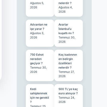
Ağustos 5,
nelerdir ?
2026
Ağustos 4,
2026
Advantan ne
Avarlar
işe yarar ?
İstanbul’u
Ağustos 3,
kuşattı mı ?
2026
Temmuz 30,
2026
750 Eshot
Koç kadınının
nereden
en belirgin
geçiyor ?
özellikleri
Temmuz 30,
nelerdir ?
2026
Temmuz 27,
2026
Kedi
500 TL’ye kaç
sahiplenmek
euro alınıyor ?
için ne gerekli
Temmuz 24,
?
2026
Temmuz 25,