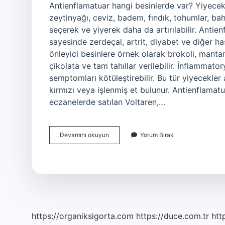
Antienflamatuar hangi besinlerde var? Yiyecekle
zeytinyağı, ceviz, badem, fındık, tohumlar, bah
seçerek ve yiyerek daha da artırılabilir. Antie
sayesinde zerdeçal, artrit, diyabet ve diğer hasta
önleyici besinlere örnek olarak brokoli, mantar
çikolata ve tam tahıllar verilebilir. İnflammator
semptomları kötüleştirebilir. Bu tür yiyecekler 
kırmızı veya işlenmiş et bulunur. Antienflamatua
eczanelerde satılan Voltaren,…
Antienflamatuar
Devamını okuyun
Yorum Bırak
Nelerde
Bulunur
https://organiksigorta.com
https://duce.com.tr
htt