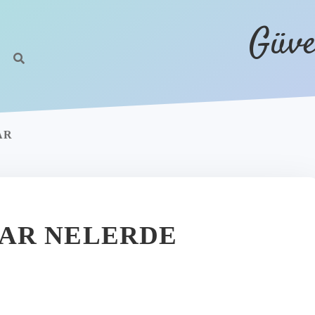
Güve
AR
AR NELERDE