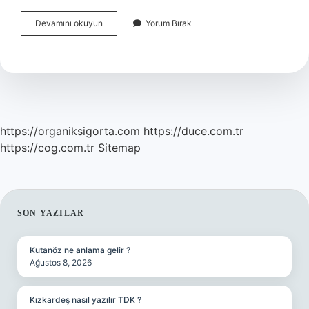
Osmanlıya
Devamını okuyun
Yorum Bırak
Ilk
Elektrik
Ne
Zaman
Geldi
https://organiksigorta.com
https://duce.com.tr
https://cog.com.tr
Sitemap
SIDEBAR
SON YAZILAR
Kutanöz ne anlama gelir ?
Ağustos 8, 2026
Kızkardeş nasıl yazılır TDK ?