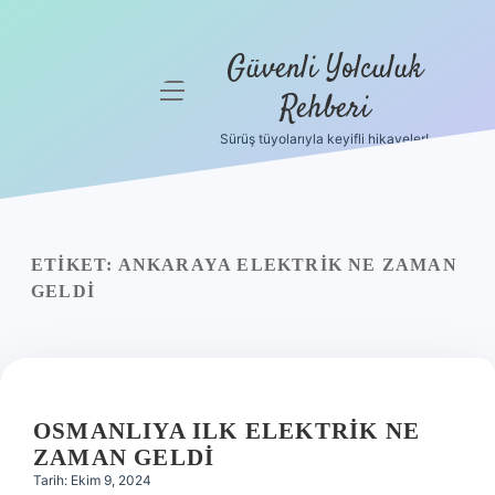
Güvenli Yolculuk
menüyü
Rehberi
aç
Sürüş tüyolarıyla keyifli hikayeler!
Anasayfa
Gizlilik
Politikası
ETIKET:
ANKARAYA ELEKTRIK NE ZAMAN
Yasal Uyarı
GELDI
Hakkımızda
OSMANLIYA ILK ELEKTRIK NE
ZAMAN GELDI
Tarih: Ekim 9, 2024