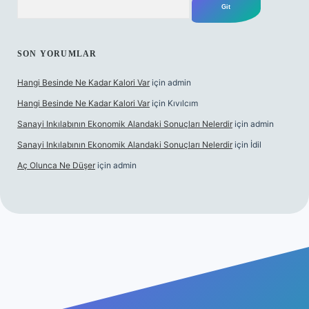
SON YORUMLAR
Hangi Besinde Ne Kadar Kalori Var
için
admin
Hangi Besinde Ne Kadar Kalori Var
için
Kıvılcım
Sanayi Inkılabının Ekonomik Alandaki Sonuçları Nelerdir
için
admin
Sanayi Inkılabının Ekonomik Alandaki Sonuçları Nelerdir
için
İdil
Aç Olunca Ne Düşer
için
admin
abet resmi sitesi
tulipbetgiris.org