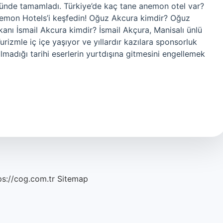
lümünde tamamladı. Türkiye’de kaç tane anemon otel var?
 Anemon Hotels’i keşfedin! Oğuz Akcura kimdir? Oğuz
ı İsmail Akcura kimdir? İsmail Akçura, Manisalı ünlü
 Turizmle iç içe yaşıyor ve yıllardır kazılara sponsorluk
almadığı tarihi eserlerin yurtdışına gitmesini engellemek
ps://cog.com.tr
Sitemap