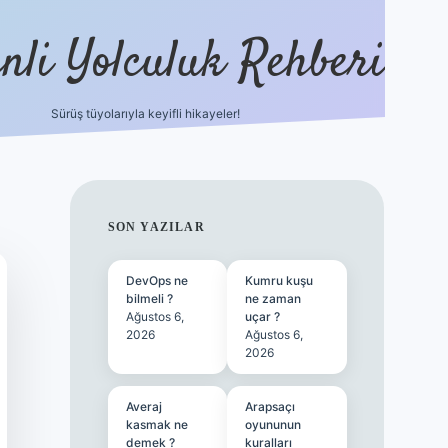
nli Yolculuk Rehberi
Sürüş tüyolarıyla keyifli hikayeler!
grandoperabet resm
SIDEBAR
SON YAZILAR
DevOps ne
Kumru kuşu
bilmeli ?
ne zaman
Ağustos 6,
uçar ?
2026
Ağustos 6,
2026
Averaj
Arapsaçı
kasmak ne
oyununun
demek ?
kuralları