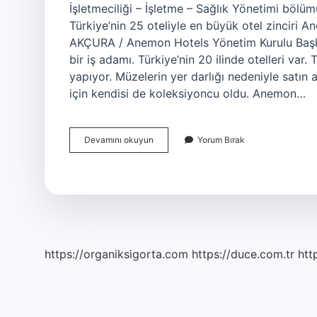
İşletmeciliği – ​​İşletme – Sağlık Yönetimi bö
Türkiye’nin 25 oteliyle en büyük otel zinciri
AKÇURA / Anemon Hotels Yönetim Kurulu Başkan
bir iş adamı. Türkiye’nin 20 ilinde otelleri var.
yapıyor. Müzelerin yer darlığı nedeniyle satın 
için kendisi de koleksiyoncu oldu. Anemon…
Anemon
Devamını okuyun
Yorum Bırak
Otel
Sahibi
Nereli
https://organiksigorta.com
https://duce.com.tr
htt