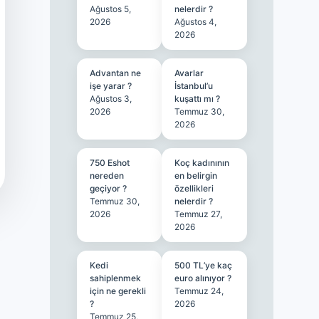
Ağustos 5,
nelerdir ?
2026
Ağustos 4,
2026
Advantan ne
Avarlar
işe yarar ?
İstanbul’u
Ağustos 3,
kuşattı mı ?
2026
Temmuz 30,
2026
750 Eshot
Koç kadınının
nereden
en belirgin
geçiyor ?
özellikleri
Temmuz 30,
nelerdir ?
2026
Temmuz 27,
2026
Kedi
500 TL’ye kaç
sahiplenmek
euro alınıyor ?
için ne gerekli
Temmuz 24,
?
2026
Temmuz 25,