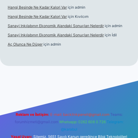
Hangi Besinde Ne Kadar Kalori Var
için
admin
Hangi Besinde Ne Kadar Kalori Var
için
Kıvılcım
Sanayi Inkılabının Ekonomik Alandaki Sonuçları Nelerdir
için
admin
Sanayi Inkılabının Ekonomik Alandaki Sonuçları Nelerdir
için
İdil
Aç Olunca Ne Düşer
için
admin
s.org
Reklam ve İletişim:
E-mail:
backlinkpaneli@gmail.com
Teams:
forumhizmeti@gmail.com
Whatsapp: 0262 606 0 726
Telegram:
@karabul
Yasal Uyarı:
Sitemiz, 5651 Sayılı Kanun gereğince Bilgi Teknolojileri