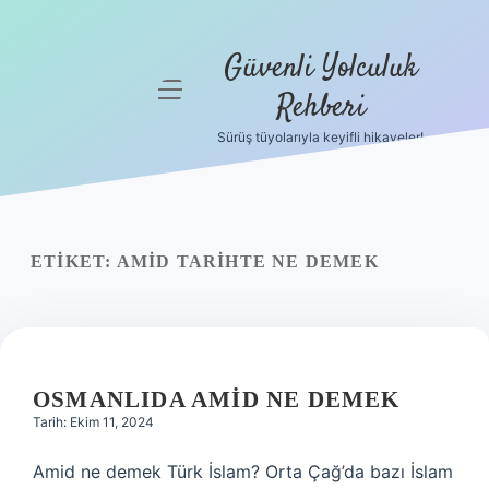
Güvenli Yolculuk
menüyü
Rehberi
aç
Sürüş tüyolarıyla keyifli hikayeler!
Anasayfa
Gizlilik
Politikası
ETIKET:
AMID TARIHTE NE DEMEK
Yasal Uyarı
Hakkımızda
OSMANLIDA AMID NE DEMEK
Tarih: Ekim 11, 2024
Amid ne demek Türk İslam? Orta Çağ’da bazı İslam