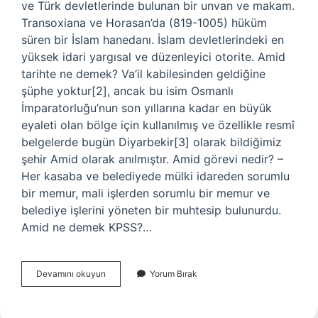
ve Türk devletlerinde bulunan bir unvan ve makam.
Transoxiana ve Horasan’da (819-1005) hüküm
süren bir İslam hanedanı. İslam devletlerindeki en
yüksek idari yargısal ve düzenleyici otorite. Amid
tarihte ne demek? Va’il kabilesinden geldiğine
şüphe yoktur[2], ancak bu isim Osmanlı
İmparatorluğu’nun son yıllarına kadar en büyük
eyaleti olan bölge için kullanılmış ve özellikle resmî
belgelerde bugün Diyarbekir[3] olarak bildiğimiz
şehir Amid olarak anılmıştır. Amid görevi nedir? –
Her kasaba ve belediyede mülki idareden sorumlu
bir memur, mali işlerden sorumlu bir memur ve
belediye işlerini yöneten bir muhtesip bulunurdu.
Amid ne demek KPSS?…
Osmanlıda
Devamını okuyun
Yorum Bırak
Amid
Ne
Demek