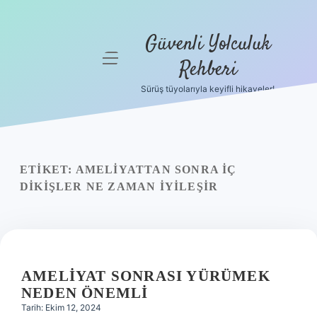
Güvenli Yolculuk
menüyü
Rehberi
aç
Sürüş tüyolarıyla keyifli hikayeler!
Anasayfa
Gizlilik
Politikası
ETIKET:
AMELIYATTAN SONRA IÇ
Yasal Uyarı
DIKIŞLER NE ZAMAN IYILEŞIR
Hakkımızda
AMELIYAT SONRASI YÜRÜMEK
NEDEN ÖNEMLI
Tarih: Ekim 12, 2024