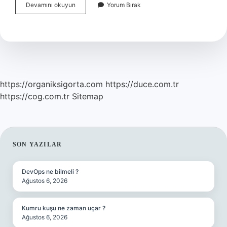
Ameliyat
Devamını okuyun
Yorum Bırak
Sonrası
Yürümek
Neden
Önemli
https://organiksigorta.com
https://duce.com.tr
https://cog.com.tr
Sitemap
SIDEBAR
SON YAZILAR
DevOps ne bilmeli ?
Ağustos 6, 2026
Kumru kuşu ne zaman uçar ?
Ağustos 6, 2026