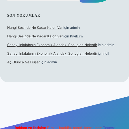
SON YORUMLAR
Hangi Besinde Ne Kadar Kalori Var
için
admin
Hangi Besinde Ne Kadar Kalori Var
için
Kıvılcım
Sanayi Inkılabının Ekonomik Alandaki Sonuçları Nelerdir
için
admin
Sanayi Inkılabının Ekonomik Alandaki Sonuçları Nelerdir
için
İdil
Aç Olunca Ne Düşer
için
admin
bet resmi sitesi
tulipbetgiris.org
Reklam ve İletişim:
E-mail:
backlinkpaneli@gmail.com
Teams: