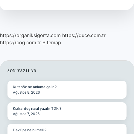
Yenir
https://organiksigorta.com
https://duce.com.tr
https://cog.com.tr
Sitemap
SIDEBAR
SON YAZILAR
Kutanöz ne anlama gelir ?
Ağustos 8, 2026
Kızkardeş nasıl yazılır TDK ?
Ağustos 7, 2026
DevOps ne bilmeli ?