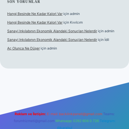
SON YORUMLAR
Hangi Besinde Ne Kadar Kalori Var
için
admin
Hangi Besinde Ne Kadar Kalori Var
için
Kıvılcım
Sanayi Inkılabının Ekonomik Alandaki Sonuçları Nelerdir
için
admin
Sanayi Inkılabının Ekonomik Alandaki Sonuçları Nelerdir
için
İdil
Aç Olunca Ne Düşer
için
admin
rabet resmi sitesi
tulipbetgiris.org
Reklam ve İletişim:
E-mail:
backlinkpaneli@gmail.com
Teams:
forumhizmeti@gmail.com
Whatsapp: 0262 606 0 726
Telegram:
@karabul