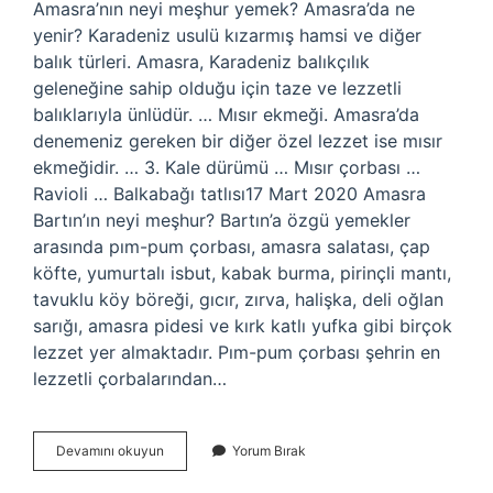
Amasra’nın neyi meşhur yemek? Amasra’da ne
yenir? Karadeniz usulü kızarmış hamsi ve diğer
balık türleri. Amasra, Karadeniz balıkçılık
geleneğine sahip olduğu için taze ve lezzetli
balıklarıyla ünlüdür. … Mısır ekmeği. Amasra’da
denemeniz gereken bir diğer özel lezzet ise mısır
ekmeğidir. … 3. Kale dürümü … Mısır çorbası …
Ravioli … Balkabağı tatlısı17 Mart 2020 Amasra
Bartın’ın neyi meşhur? Bartın’a özgü yemekler
arasında pım-pum çorbası, amasra salatası, çap
köfte, yumurtalı isbut, kabak burma, pirinçli mantı,
tavuklu köy böreği, gıcır, zırva, halişka, deli oğlan
sarığı, amasra pidesi ve kırk katlı yufka gibi birçok
lezzet yer almaktadır. Pım-pum çorbası şehrin en
lezzetli çorbalarından…
Amasra
Devamını okuyun
Yorum Bırak
Hangi
Balık