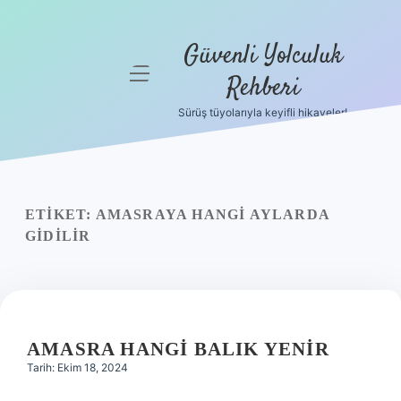
Güvenli Yolculuk
menüyü
Rehberi
aç
Sürüş tüyolarıyla keyifli hikayeler!
Anasayfa
Gizlilik
Politikası
ETIKET:
AMASRAYA HANGI AYLARDA
Yasal Uyarı
GIDILIR
Hakkımızda
AMASRA HANGI BALIK YENIR
Tarih: Ekim 18, 2024