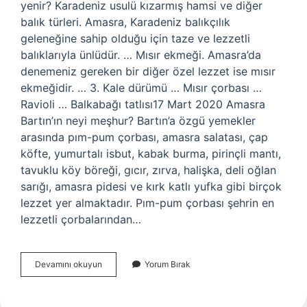
yenir? Karadeniz usulü kızarmış hamsi ve diğer
balık türleri. Amasra, Karadeniz balıkçılık
geleneğine sahip olduğu için taze ve lezzetli
balıklarıyla ünlüdür. … Mısır ekmeği. Amasra’da
denemeniz gereken bir diğer özel lezzet ise mısır
ekmeğidir. … 3. Kale dürümü … Mısır çorbası …
Ravioli … Balkabağı tatlısı17 Mart 2020 Amasra
Bartın’ın neyi meşhur? Bartın’a özgü yemekler
arasında pım-pum çorbası, amasra salatası, çap
köfte, yumurtalı isbut, kabak burma, pirinçli mantı,
tavuklu köy böreği, gıcır, zırva, halişka, deli oğlan
sarığı, amasra pidesi ve kırk katlı yufka gibi birçok
lezzet yer almaktadır. Pım-pum çorbası şehrin en
lezzetli çorbalarından…
Amasra
Devamını okuyun
Yorum Bırak
Hangi
Balık
Yenir