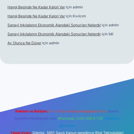
Hangi Besinde Ne Kadar Kalori Var
için
admin
Hangi Besinde Ne Kadar Kalori Var
için
Kıvılcım
Sanayi Inkılabının Ekonomik Alandaki Sonuçları Nelerdir
için
admin
Sanayi Inkılabının Ekonomik Alandaki Sonuçları Nelerdir
için
İdil
Aç Olunca Ne Düşer
için
admin
rabet resmi sitesi
tulipbetgiris.org
Reklam ve İletişim:
E-mail:
backlinkpaneli@gmail.com
Teams:
forumhizmeti@gmail.com
Whatsapp: 0262 606 0 726
Telegram:
@karabul
Yasal Uyarı:
Sitemiz, 5651 Sayılı Kanun gereğince Bilgi Teknolojileri