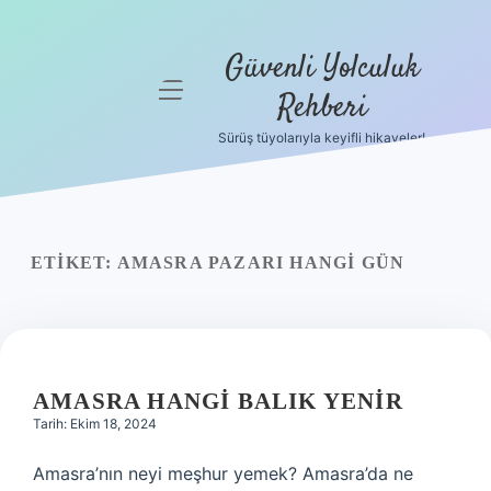
Güvenli Yolculuk
menüyü
Rehberi
aç
Sürüş tüyolarıyla keyifli hikayeler!
Anasayfa
Gizlilik
Politikası
ETIKET:
AMASRA PAZARI HANGI GÜN
Yasal Uyarı
Hakkımızda
AMASRA HANGI BALIK YENIR
Tarih: Ekim 18, 2024
Amasra’nın neyi meşhur yemek? Amasra’da ne