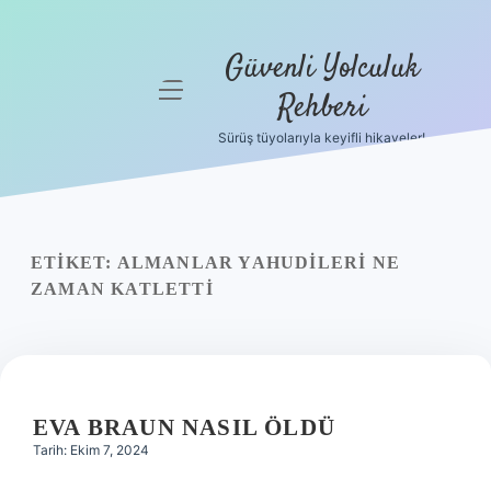
Güvenli Yolculuk
menüyü
Rehberi
aç
Sürüş tüyolarıyla keyifli hikayeler!
Anasayfa
Gizlilik
Politikası
ETIKET:
ALMANLAR YAHUDILERI NE
Yasal Uyarı
ZAMAN KATLETTI
Hakkımızda
EVA BRAUN NASIL ÖLDÜ
Tarih: Ekim 7, 2024