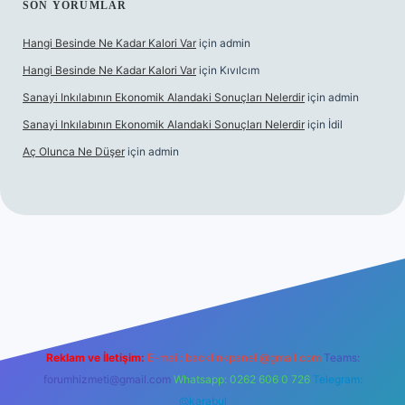
SON YORUMLAR
Hangi Besinde Ne Kadar Kalori Var
için
admin
Hangi Besinde Ne Kadar Kalori Var
için
Kıvılcım
Sanayi Inkılabının Ekonomik Alandaki Sonuçları Nelerdir
için
admin
Sanayi Inkılabının Ekonomik Alandaki Sonuçları Nelerdir
için
İdil
Aç Olunca Ne Düşer
için
admin
rabet resmi sitesi
tulipbetgiris.org
Reklam ve İletişim:
E-mail:
backlinkpaneli@gmail.com
Teams:
forumhizmeti@gmail.com
Whatsapp: 0262 606 0 726
Telegram:
@karabul