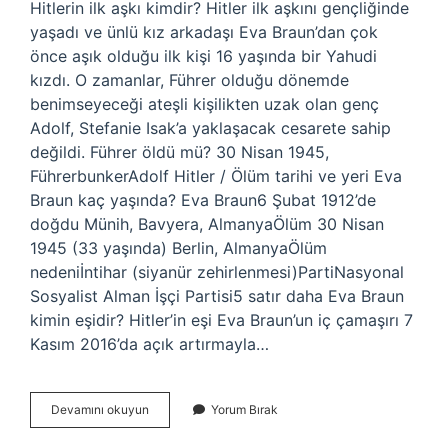
Hitlerin ilk aşkı kimdir? Hitler ilk aşkını gençliğinde
yaşadı ve ünlü kız arkadaşı Eva Braun’dan çok
önce aşık olduğu ilk kişi 16 yaşında bir Yahudi
kızdı. O zamanlar, Führer olduğu dönemde
benimseyeceği ateşli kişilikten uzak olan genç
Adolf, Stefanie Isak’a yaklaşacak cesarete sahip
değildi. Führer öldü mü? 30 Nisan 1945,
FührerbunkerAdolf Hitler / Ölüm tarihi ve yeri Eva
Braun kaç yaşında? Eva Braun6 Şubat 1912’de
doğdu Münih, Bavyera, AlmanyaÖlüm 30 Nisan
1945 (33 yaşında) Berlin, AlmanyaÖlüm
nedeniİntihar (siyanür zehirlenmesi)PartiNasyonal
Sosyalist Alman İşçi Partisi5 satır daha Eva Braun
kimin eşidir? Hitler’in eşi Eva Braun’un iç çamaşırı 7
Kasım 2016’da açık artırmayla…
Eva
Devamını okuyun
Yorum Bırak
Braun
Nasıl