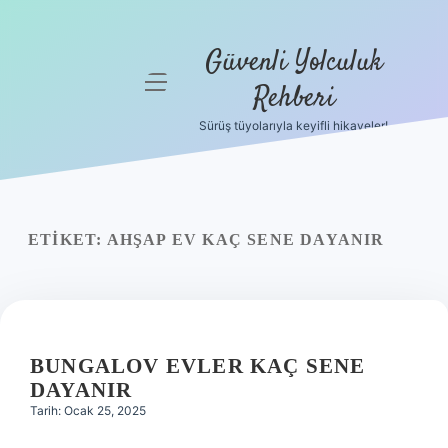
Güvenli Yolculuk
menüyü
Rehberi
aç
Sürüş tüyolarıyla keyifli hikayeler!
Anasayfa
Gizlilik
Politikası
ETIKET:
AHŞAP EV KAÇ SENE DAYANIR
Yasal Uyarı
Hakkımızda
BUNGALOV EVLER KAÇ SENE
DAYANIR
Tarih: Ocak 25, 2025