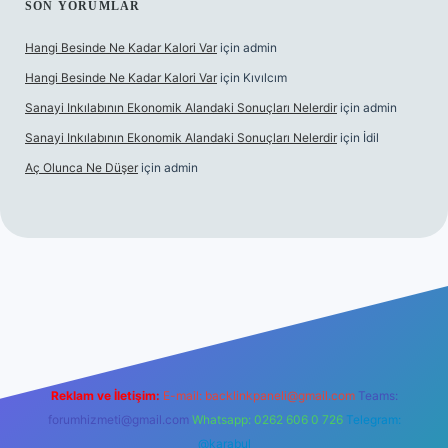
SON YORUMLAR
Hangi Besinde Ne Kadar Kalori Var
için
admin
Hangi Besinde Ne Kadar Kalori Var
için
Kıvılcım
Sanayi Inkılabının Ekonomik Alandaki Sonuçları Nelerdir
için
admin
Sanayi Inkılabının Ekonomik Alandaki Sonuçları Nelerdir
için
İdil
Aç Olunca Ne Düşer
için
admin
rabet resmi sitesi
tulipbetgiris.org
Reklam ve İletişim:
E-mail:
backlinkpaneli@gmail.com
Teams:
forumhizmeti@gmail.com
Whatsapp: 0262 606 0 726
Telegram:
@karabul