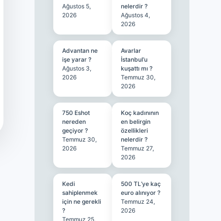
Ağustos 5,
nelerdir ?
2026
Ağustos 4,
2026
Advantan ne
Avarlar
işe yarar ?
İstanbul’u
Ağustos 3,
kuşattı mı ?
2026
Temmuz 30,
2026
750 Eshot
Koç kadınının
nereden
en belirgin
geçiyor ?
özellikleri
Temmuz 30,
nelerdir ?
2026
Temmuz 27,
2026
Kedi
500 TL’ye kaç
sahiplenmek
euro alınıyor ?
için ne gerekli
Temmuz 24,
?
2026
Temmuz 25,