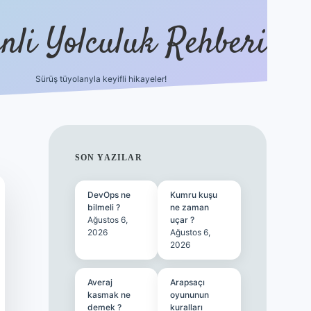
nli Yolculuk Rehberi
Sürüş tüyolarıyla keyifli hikayeler!
grandoperabet re
SIDEBAR
SON YAZILAR
DevOps ne
Kumru kuşu
bilmeli ?
ne zaman
Ağustos 6,
uçar ?
2026
Ağustos 6,
2026
Averaj
Arapsaçı
kasmak ne
oyununun
demek ?
kuralları