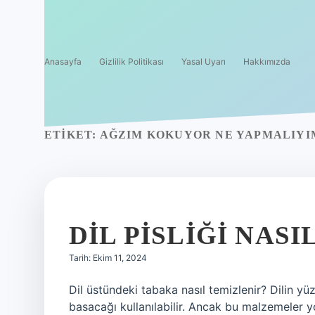
Anasayfa
Gizlilik Politikası
Yasal Uyarı
Hakkımızda
ETIKET:
AĞZIM KOKUYOR NE YAPMALIYI
DIL PISLIĞI NAS
Tarih: Ekim 11, 2024
Dil üstündeki tabaka nasıl temizlenir? Dilin yü
basacağı kullanılabilir. Ancak bu malzemeler yok