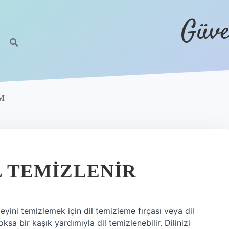
Güve
M
IL TEMIZLENIR
zeyini temizlemek için dil temizleme fırçası veya dil
sa bir kaşık yardımıyla dil temizlenebilir. Dilinizi