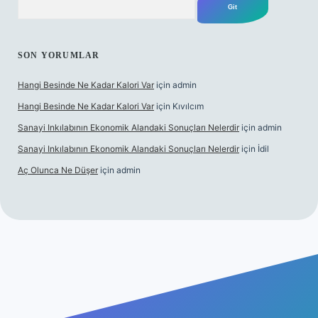
SON YORUMLAR
Hangi Besinde Ne Kadar Kalori Var
için
admin
Hangi Besinde Ne Kadar Kalori Var
için
Kıvılcım
Sanayi Inkılabının Ekonomik Alandaki Sonuçları Nelerdir
için
admin
Sanayi Inkılabının Ekonomik Alandaki Sonuçları Nelerdir
için
İdil
Aç Olunca Ne Düşer
için
admin
abet resmi sitesi
tulipbetgiris.org