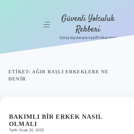
Güvenli Yolculuk
menüyü
Rehberi
aç
Sürüş tüyolarıyla keyifli hikayeler!
Anasayfa
Gizlilik
Politikası
ETIKET:
AĞIR BAŞLI ERKEKLERE NE
Yasal Uyarı
DENIR
Hakkımızda
BAKIMLI BIR ERKEK NASIL
OLMALI
Tarih: Ocak 20, 2025