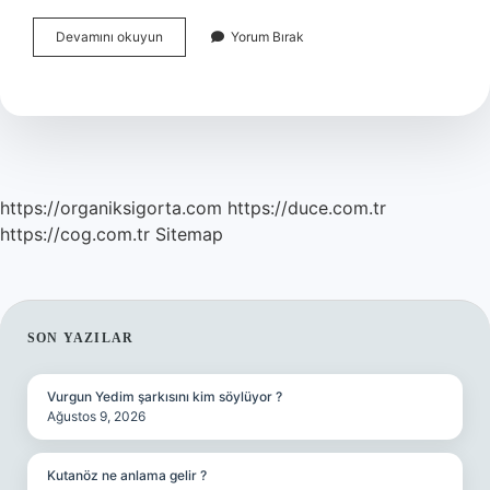
Bakımlı
Devamını okuyun
Yorum Bırak
Bir
Erkek
Nasıl
Olmalı
https://organiksigorta.com
https://duce.com.tr
https://cog.com.tr
Sitemap
SIDEBAR
SON YAZILAR
Vurgun Yedim şarkısını kim söylüyor ?
Ağustos 9, 2026
Kutanöz ne anlama gelir ?