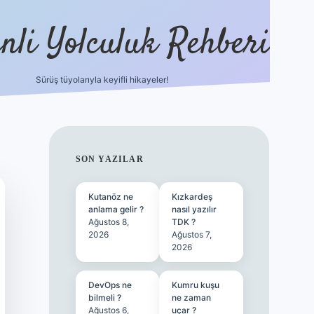
nli Yolculuk Rehberi
Sürüş tüyolarıyla keyifli hikayeler!
grandoperabet re
SIDEBAR
SON YAZILAR
Kutanöz ne
Kızkardeş
anlama gelir ?
nasıl yazılır
Ağustos 8,
TDK ?
2026
Ağustos 7,
2026
DevOps ne
Kumru kuşu
bilmeli ?
ne zaman
Ağustos 6,
uçar ?