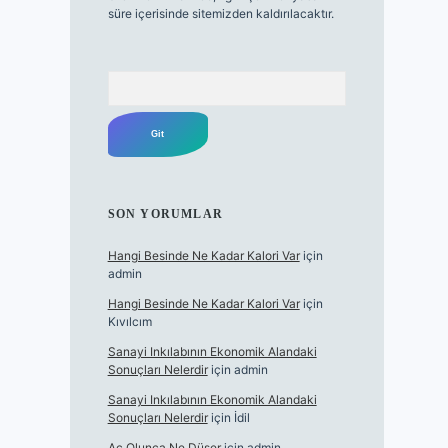
süre içerisinde sitemizden kaldırılacaktır.
Arama
SON YORUMLAR
Hangi Besinde Ne Kadar Kalori Var
için
admin
Hangi Besinde Ne Kadar Kalori Var
için
Kıvılcım
Sanayi Inkılabının Ekonomik Alandaki
Sonuçları Nelerdir
için
admin
Sanayi Inkılabının Ekonomik Alandaki
Sonuçları Nelerdir
için
İdil
Aç Olunca Ne Düşer
için
admin