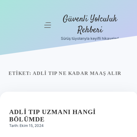
Güvenli Yolculuk
menüyü
Rehberi
aç
Sürüş tüyolarıyla keyifli hikayeler!
Anasayfa
Gizlilik
Politikası
ETIKET:
ADLI TIP NE KADAR MAAŞ ALIR
Yasal Uyarı
Hakkımızda
ADLI TIP UZMANI HANGI
BÖLÜMDE
Tarih: Ekim 15, 2024