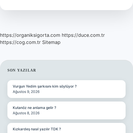
Hangi
Bölümde
https://organiksigorta.com
https://duce.com.tr
https://cog.com.tr
Sitemap
SIDEBAR
SON YAZILAR
Vurgun Yedim şarkısını kim söylüyor ?
Ağustos 9, 2026
Kutanöz ne anlama gelir ?
Ağustos 8, 2026
Kızkardeş nasıl yazılır TDK ?