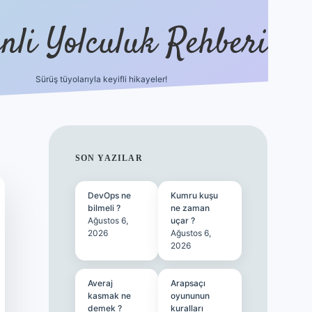
nli Yolculuk Rehberi
Sürüş tüyolarıyla keyifli hikayeler!
grandoperabet resm
SIDEBAR
SON YAZILAR
DevOps ne
Kumru kuşu
bilmeli ?
ne zaman
Ağustos 6,
uçar ?
2026
Ağustos 6,
2026
Averaj
Arapsaçı
kasmak ne
oyununun
demek ?
kuralları