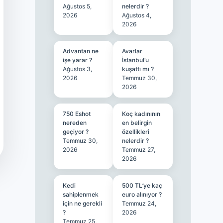
Ağustos 5,
nelerdir ?
2026
Ağustos 4,
2026
Advantan ne
Avarlar
işe yarar ?
İstanbul’u
Ağustos 3,
kuşattı mı ?
2026
Temmuz 30,
2026
750 Eshot
Koç kadınının
nereden
en belirgin
geçiyor ?
özellikleri
Temmuz 30,
nelerdir ?
2026
Temmuz 27,
2026
Kedi
500 TL’ye kaç
sahiplenmek
euro alınıyor ?
için ne gerekli
Temmuz 24,
?
2026
Temmuz 25,