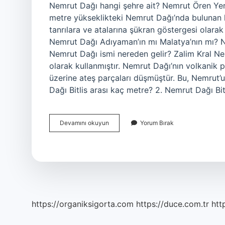
Nemrut Dağı hangi şehre ait? Nemrut Ören Yeri
metre yükseklikteki Nemrut Dağı’nda bulunan k
tanrılara ve atalarına şükran göstergesi olarak
Nemrut Dağı Adıyaman’ın mı Malatya’nın mı? Ne
Nemrut Dağı ismi nereden gelir? Zalim Kral Ne
olarak kullanmıştır. Nemrut Dağı’nın volkanik 
üzerine ateş parçaları düşmüştür. Bu, Nemrut’u
Dağı Bitlis arası kaç metre? 2. Nemrut Dağı Bi
Nemrut
Devamını okuyun
Yorum Bırak
Dağı
Bitlis
Mi
Adıyaman
Mı
https://organiksigorta.com
https://duce.com.tr
htt