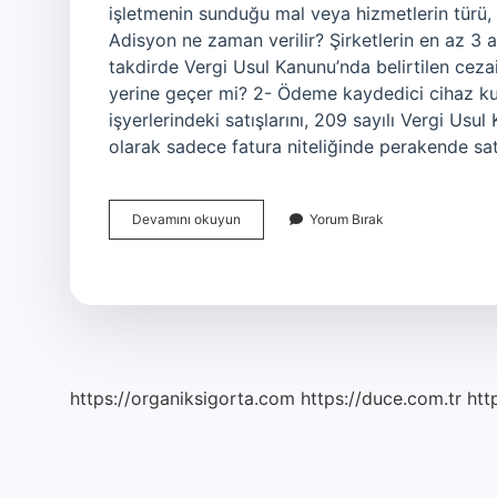
işletmenin sunduğu mal veya hizmetlerin türü, mik
Adisyon ne zaman verilir? Şirketlerin en az 3
takdirde Vergi Usul Kanunu’nda belirtilen ceza
yerine geçer mi? 2- Ödeme kaydedici cihaz ku
işyerlerindeki satışlarını, 209 sayılı Vergi Us
olarak sadece fatura niteliğinde perakende satı
Adisyo
Devamını okuyun
Yorum Bırak
Ne
Işe
Yarar
https://organiksigorta.com
https://duce.com.tr
htt