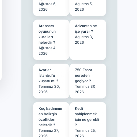
Ağustos 6,
Ağustos 5,
2026
2026
Arapsaçı
Advantan ne
oyununun
işe yarar ?
kuralları
Ağustos 3,
nelerdir ?
2026
Ağustos 4,
2026
Avarlar
750 Eshot
İstanbul’u
nereden
kuşattı mı ?
geçiyor ?
Temmuz 30,
Temmuz 30,
2026
2026
Koç kadınının
Kedi
en belirgin
sahiplenmek
özellikleri
için ne gerekli
nelerdir ?
?
Temmuz 27,
Temmuz 25,
2026
2026