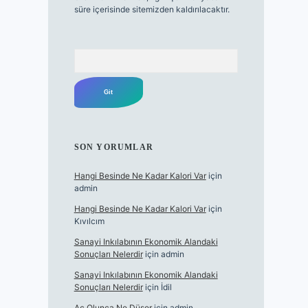
süre içerisinde sitemizden kaldırılacaktır.
Arama
SON YORUMLAR
Hangi Besinde Ne Kadar Kalori Var
için
admin
Hangi Besinde Ne Kadar Kalori Var
için
Kıvılcım
Sanayi Inkılabının Ekonomik Alandaki
Sonuçları Nelerdir
için
admin
Sanayi Inkılabının Ekonomik Alandaki
Sonuçları Nelerdir
için
İdil
Aç Olunca Ne Düşer
için
admin