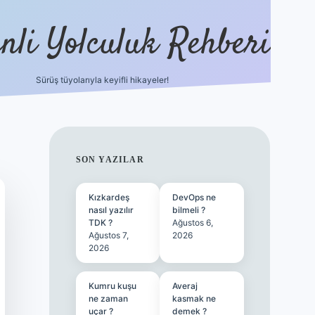
nli Yolculuk Rehberi
Sürüş tüyolarıyla keyifli hikayeler!
grandoperabet resm
SIDEBAR
SON YAZILAR
Kızkardeş
DevOps ne
nasıl yazılır
bilmeli ?
TDK ?
Ağustos 6,
Ağustos 7,
2026
2026
Kumru kuşu
Averaj
ne zaman
kasmak ne
uçar ?
demek ?