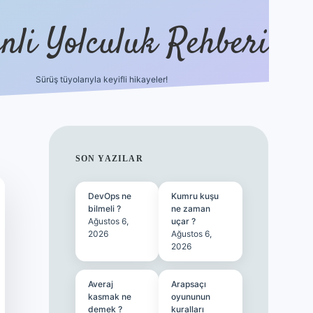
nli Yolculuk Rehberi
Sürüş tüyolarıyla keyifli hikayeler!
grandoperabet res
SIDEBAR
SON YAZILAR
DevOps ne
Kumru kuşu
bilmeli ?
ne zaman
Ağustos 6,
uçar ?
2026
Ağustos 6,
2026
Averaj
Arapsaçı
kasmak ne
oyununun
demek ?
kuralları