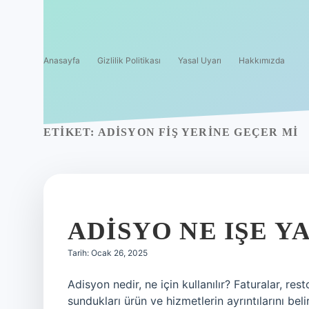
Anasayfa
Gizlilik Politikası
Yasal Uyarı
Hakkımızda
ETIKET:
ADISYON FIŞ YERINE GEÇER MI
ADISYO NE IŞE Y
Tarih: Ocak 26, 2025
Adisyon nedir, ne için kullanılır? Faturalar, re
sundukları ürün ve hizmetlerin ayrıntılarını beli