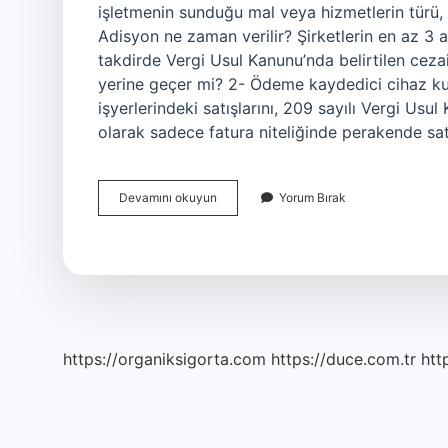
işletmenin sunduğu mal veya hizmetlerin türü, mik
Adisyon ne zaman verilir? Şirketlerin en az 3
takdirde Vergi Usul Kanunu’nda belirtilen ceza
yerine geçer mi? 2- Ödeme kaydedici cihaz ku
işyerlerindeki satışlarını, 209 sayılı Vergi Us
olarak sadece fatura niteliğinde perakende satı
Adisyo
Devamını okuyun
Yorum Bırak
Ne
Işe
Yarar
https://organiksigorta.com
https://duce.com.tr
htt