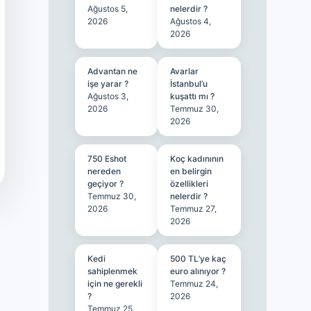
Ağustos 5,
nelerdir ?
2026
Ağustos 4,
2026
Advantan ne
Avarlar
işe yarar ?
İstanbul’u
Ağustos 3,
kuşattı mı ?
2026
Temmuz 30,
2026
750 Eshot
Koç kadınının
nereden
en belirgin
geçiyor ?
özellikleri
Temmuz 30,
nelerdir ?
2026
Temmuz 27,
2026
Kedi
500 TL’ye kaç
sahiplenmek
euro alınıyor ?
için ne gerekli
Temmuz 24,
?
2026
Temmuz 25,