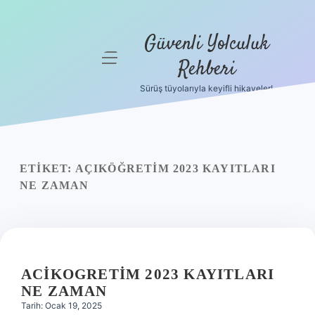
Güvenli Yolculuk
menüyü
Rehberi
aç
Sürüş tüyolarıyla keyifli hikayeler!
Anasayfa
Gizlilik
Politikası
ETIKET:
AÇIKÖĞRETIM 2023 KAYITLARI
Yasal Uyarı
NE ZAMAN
Hakkımızda
ACIKOGRETIM 2023 KAYITLARI
NE ZAMAN
Tarih: Ocak 19, 2025