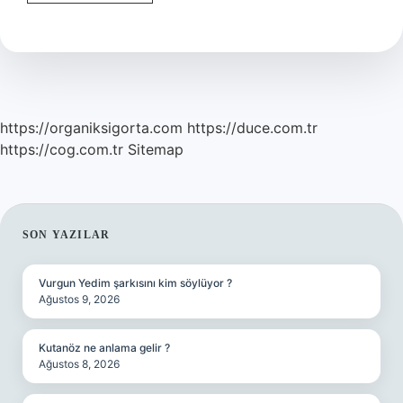
2023
Kayıtları
Ne
Zaman
https://organiksigorta.com
https://duce.com.tr
https://cog.com.tr
Sitemap
SIDEBAR
SON YAZILAR
Vurgun Yedim şarkısını kim söylüyor ?
Ağustos 9, 2026
Kutanöz ne anlama gelir ?
Ağustos 8, 2026