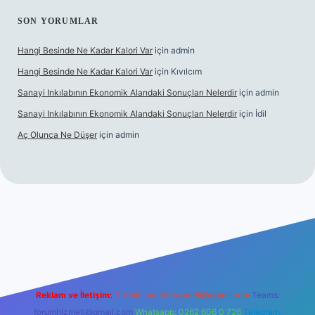
SON YORUMLAR
Hangi Besinde Ne Kadar Kalori Var
için
admin
Hangi Besinde Ne Kadar Kalori Var
için
Kıvılcım
Sanayi Inkılabının Ekonomik Alandaki Sonuçları Nelerdir
için
admin
Sanayi Inkılabının Ekonomik Alandaki Sonuçları Nelerdir
için
İdil
Aç Olunca Ne Düşer
için
admin
erabet resmi sitesi
tulipbetgiris.org
Reklam ve İletişim:
E-mail:
backlinkpaneli@gmail.com
Teams:
forumhizmeti@gmail.com
Whatsapp: 0262 606 0 726
Telegram: